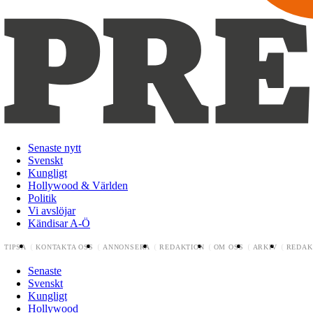
Senaste nytt
Svenskt
Kungligt
Hollywood & Världen
Politik
Vi avslöjar
Kändisar A-Ö
TIPSA
KONTAKTA OSS
ANNONSERA
REDAKTION
OM OSS
ARKIV
REDAK
Senaste
Svenskt
Kungligt
Hollywood