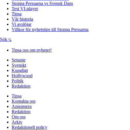
Stoppa Pressarna vs Svensk Dam
Test VI-player
Tipsa
Vår historia
Vi avslöjar
Villkor för nyhetstips till Stoppa Pressarna
Sök
Tipsa oss om nyheter!
Senaste
Svenskt
Kungligt
Hollywood
Politik
Redaktion
Tipsa
Kontakta oss
Annonsera
Redaktion
Om oss
Arkiv
Redaktionell policy