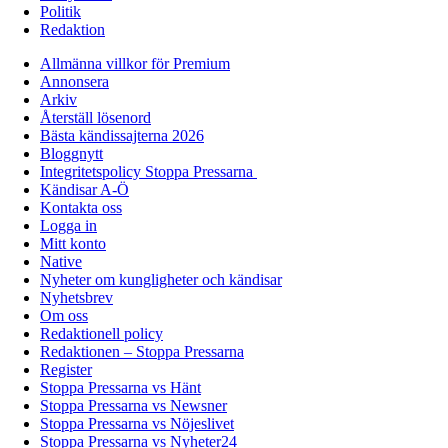
Politik
Redaktion
Allmänna villkor för Premium
Annonsera
Arkiv
Återställ lösenord
Bästa kändissajterna 2026
Bloggnytt
Integritetspolicy Stoppa Pressarna
Kändisar A-Ö
Kontakta oss
Logga in
Mitt konto
Native
Nyheter om kungligheter och kändisar
Nyhetsbrev
Om oss
Redaktionell policy
Redaktionen – Stoppa Pressarna
Register
Stoppa Pressarna vs Hänt
Stoppa Pressarna vs Newsner
Stoppa Pressarna vs Nöjeslivet
Stoppa Pressarna vs Nyheter24