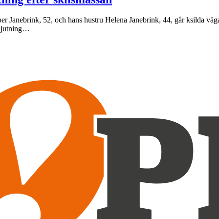
er Janebrink, 52, och hans hustru Helena Janebrink, 44, går ksilda vägar 
 njutning…