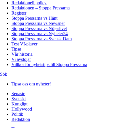
Redaktionell policy
Redaktionen – Stoppa Pressarna
Register
Stoppa Pressarna vs Hänt
Stoppa Pressarna vs Newsner
Stoppa Pressarna vs Nöjeslivet
Stoppa Pressarna vs Nyheter24
Stoppa Pressarna vs Svensk Dam
Test VI-player
Tipsa
Vår historia
Vi avslöjar
Villkor för nyhetstips till Stoppa Pressarna
Sök
Tipsa oss om nyheter!
Senaste
Svenskt
Kungligt
Hollywood
Politik
Redaktion