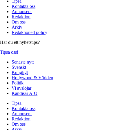
Tipsa
Kontakta oss
Annonsera
Redaktion
Om oss
Arkiv
Redaktionell policy
Har du ett nyhetstips?
Tipsa oss!
Senaste nytt
Svenskt
Kungligt
Hollywood & Världen
Politik
Vi avslöjar
Kändisar A-Ö
Tipsa
Kontakta oss
Annonsera
Redaktion
Om oss
Arkiv