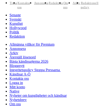
Tipsa
Kontakta
Annonsera
Redaktion
Om
Arkiv
Redaktionell
oss
oss
policy
Senaste
Svenskt
Kungligt
Hollywood
Politik
Redaktion
Allmänna villkor för Premium
Annonsera
Arkiv
Återställ lösenord
Bästa kändissajterna 2026
Bloggnytt
Integritetspolicy Stoppa Pressarna
Kändisar A-Ö
Kontakta oss
Logga in
Mitt konto
Native
Nyheter om kungligheter och kändisar
Nyhetsbrev
Om oss