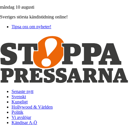
måndag 10 augusti
Sveriges största kändistidning online!
Tipsa oss om nyheter!
Senaste nytt
Svenskt
Kungligt
Hollywood & Världen
Politik
Vi avslöjar
Kändisar A-Ö