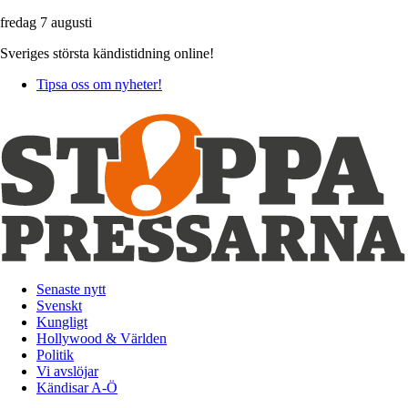
fredag 7 augusti
Sveriges största kändistidning online!
Tipsa oss om nyheter!
Senaste nytt
Svenskt
Kungligt
Hollywood & Världen
Politik
Vi avslöjar
Kändisar A-Ö