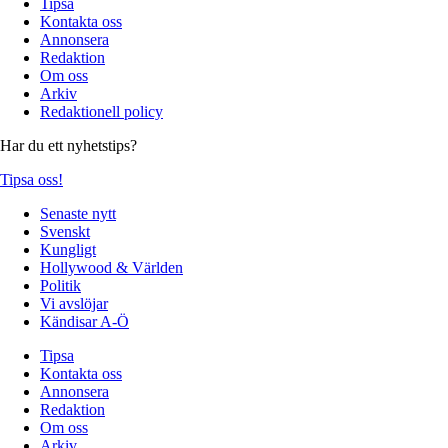
Tipsa
Kontakta oss
Annonsera
Redaktion
Om oss
Arkiv
Redaktionell policy
Har du ett nyhetstips?
Tipsa oss!
Senaste nytt
Svenskt
Kungligt
Hollywood & Världen
Politik
Vi avslöjar
Kändisar A-Ö
Tipsa
Kontakta oss
Annonsera
Redaktion
Om oss
Arkiv