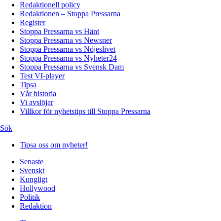
Redaktionell policy
Redaktionen – Stoppa Pressarna
Register
Stoppa Pressarna vs Hänt
Stoppa Pressarna vs Newsner
Stoppa Pressarna vs Nöjeslivet
Stoppa Pressarna vs Nyheter24
Stoppa Pressarna vs Svensk Dam
Test VI-player
Tipsa
Vår historia
Vi avslöjar
Villkor för nyhetstips till Stoppa Pressarna
Sök
Tipsa oss om nyheter!
Senaste
Svenskt
Kungligt
Hollywood
Politik
Redaktion