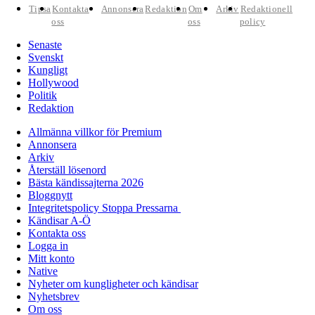
Tipsa
Kontakta
Annonsera
Redaktion
Om
Arkiv
Redaktionell
oss
oss
policy
Senaste
Svenskt
Kungligt
Hollywood
Politik
Redaktion
Allmänna villkor för Premium
Annonsera
Arkiv
Återställ lösenord
Bästa kändissajterna 2026
Bloggnytt
Integritetspolicy Stoppa Pressarna
Kändisar A-Ö
Kontakta oss
Logga in
Mitt konto
Native
Nyheter om kungligheter och kändisar
Nyhetsbrev
Om oss