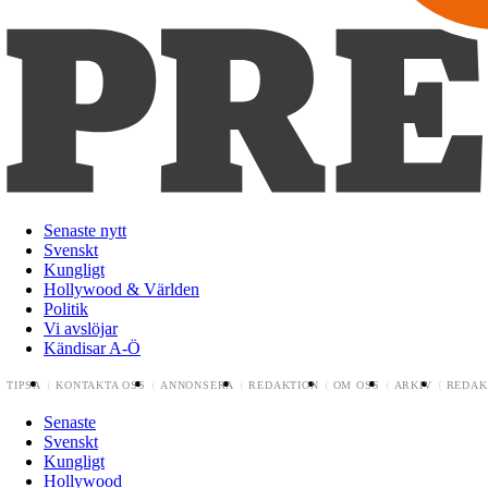
Senaste nytt
Svenskt
Kungligt
Hollywood & Världen
Politik
Vi avslöjar
Kändisar A-Ö
TIPSA
KONTAKTA OSS
ANNONSERA
REDAKTION
OM OSS
ARKIV
REDAK
Senaste
Svenskt
Kungligt
Hollywood