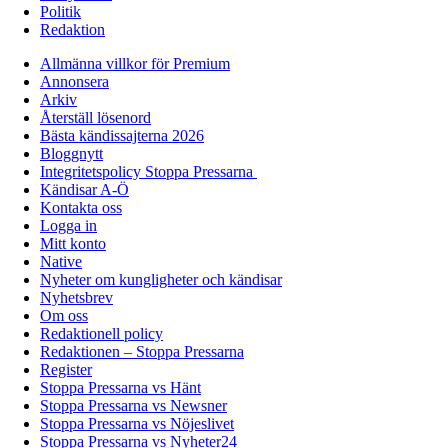
Politik
Redaktion
Allmänna villkor för Premium
Annonsera
Arkiv
Återställ lösenord
Bästa kändissajterna 2026
Bloggnytt
Integritetspolicy Stoppa Pressarna
Kändisar A-Ö
Kontakta oss
Logga in
Mitt konto
Native
Nyheter om kungligheter och kändisar
Nyhetsbrev
Om oss
Redaktionell policy
Redaktionen – Stoppa Pressarna
Register
Stoppa Pressarna vs Hänt
Stoppa Pressarna vs Newsner
Stoppa Pressarna vs Nöjeslivet
Stoppa Pressarna vs Nyheter24