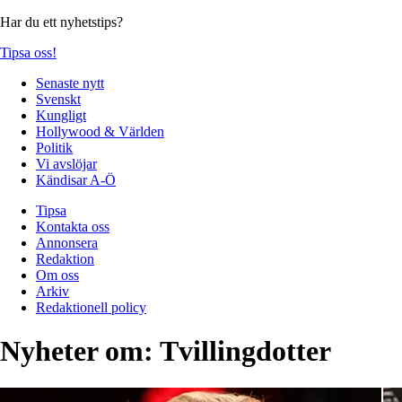
Har du ett nyhetstips?
Tipsa oss!
Senaste nytt
Svenskt
Kungligt
Hollywood & Världen
Politik
Vi avslöjar
Kändisar A-Ö
Tipsa
Kontakta oss
Annonsera
Redaktion
Om oss
Arkiv
Redaktionell policy
Nyheter om:
Tvillingdotter