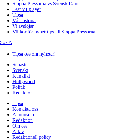
Stoppa Pressarna vs Svensk Dam
Test VI-player
Tipsa
Vår historia
Vi avslöjar
Villkor för nyhetstips till Stoppa Pressarna
Sök
Tipsa oss om nyheter!
Senaste
Svenskt
Kungligt
Hollywood
Politik
Redaktion
Tipsa
Kontakta oss
Annonsera
Redaktion
Om oss
Arkiv
Redaktionell policy