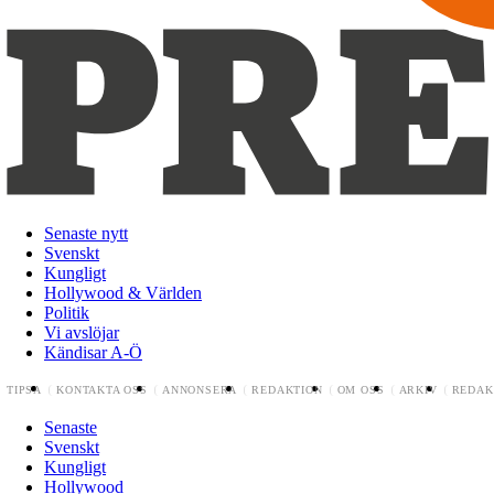
Senaste nytt
Svenskt
Kungligt
Hollywood & Världen
Politik
Vi avslöjar
Kändisar A-Ö
TIPSA
KONTAKTA OSS
ANNONSERA
REDAKTION
OM OSS
ARKIV
REDAK
Senaste
Svenskt
Kungligt
Hollywood