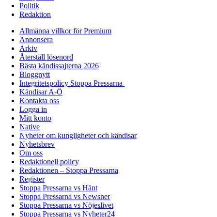
Politik
Redaktion
Allmänna villkor för Premium
Annonsera
Arkiv
Återställ lösenord
Bästa kändissajterna 2026
Bloggnytt
Integritetspolicy Stoppa Pressarna
Kändisar A-Ö
Kontakta oss
Logga in
Mitt konto
Native
Nyheter om kungligheter och kändisar
Nyhetsbrev
Om oss
Redaktionell policy
Redaktionen – Stoppa Pressarna
Register
Stoppa Pressarna vs Hänt
Stoppa Pressarna vs Newsner
Stoppa Pressarna vs Nöjeslivet
Stoppa Pressarna vs Nyheter24