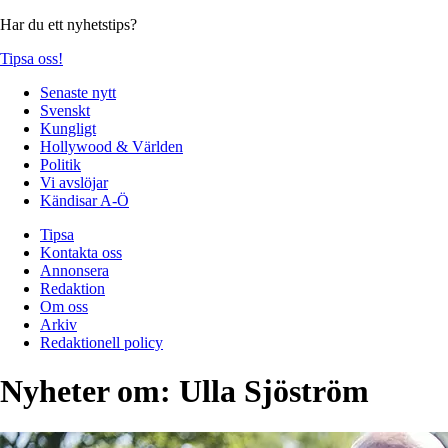
Har du ett nyhetstips?
Tipsa oss!
Senaste nytt
Svenskt
Kungligt
Hollywood & Världen
Politik
Vi avslöjar
Kändisar A-Ö
Tipsa
Kontakta oss
Annonsera
Redaktion
Om oss
Arkiv
Redaktionell policy
Nyheter om:
Ulla Sjöström