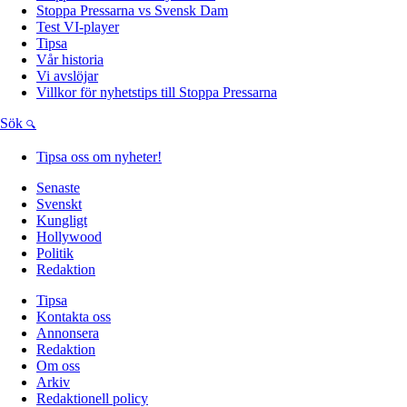
Stoppa Pressarna vs Svensk Dam
Test VI-player
Tipsa
Vår historia
Vi avslöjar
Villkor för nyhetstips till Stoppa Pressarna
Sök
Tipsa oss om nyheter!
Senaste
Svenskt
Kungligt
Hollywood
Politik
Redaktion
Tipsa
Kontakta oss
Annonsera
Redaktion
Om oss
Arkiv
Redaktionell policy