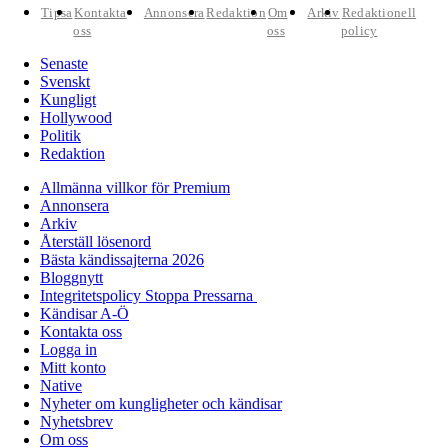
Tipsa
Kontakta
Annonsera
Redaktion
Om
Arkiv
Redaktionell
oss
oss
policy
Senaste
Svenskt
Kungligt
Hollywood
Politik
Redaktion
Allmänna villkor för Premium
Annonsera
Arkiv
Återställ lösenord
Bästa kändissajterna 2026
Bloggnytt
Integritetspolicy Stoppa Pressarna
Kändisar A-Ö
Kontakta oss
Logga in
Mitt konto
Native
Nyheter om kungligheter och kändisar
Nyhetsbrev
Om oss