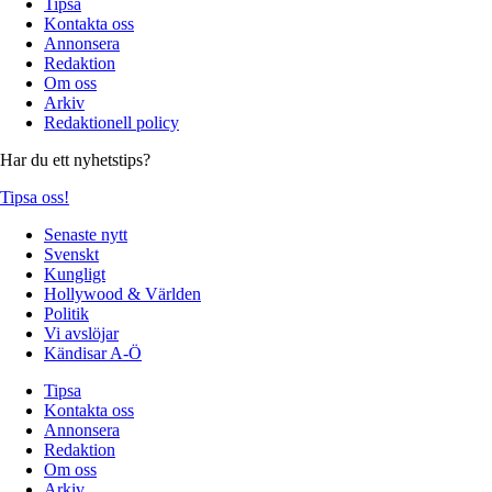
Tipsa
Kontakta oss
Annonsera
Redaktion
Om oss
Arkiv
Redaktionell policy
Har du ett nyhetstips?
Tipsa oss!
Senaste nytt
Svenskt
Kungligt
Hollywood & Världen
Politik
Vi avslöjar
Kändisar A-Ö
Tipsa
Kontakta oss
Annonsera
Redaktion
Om oss
Arkiv