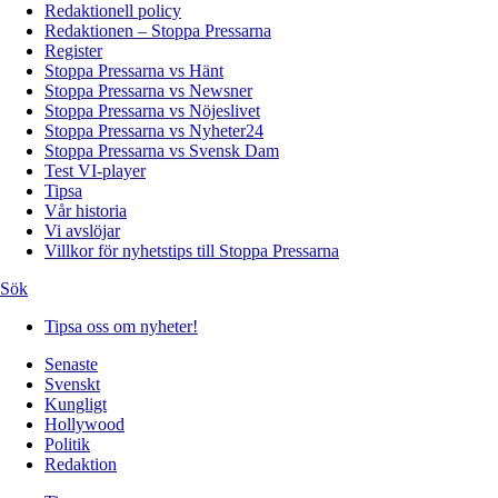
Redaktionell policy
Redaktionen – Stoppa Pressarna
Register
Stoppa Pressarna vs Hänt
Stoppa Pressarna vs Newsner
Stoppa Pressarna vs Nöjeslivet
Stoppa Pressarna vs Nyheter24
Stoppa Pressarna vs Svensk Dam
Test VI-player
Tipsa
Vår historia
Vi avslöjar
Villkor för nyhetstips till Stoppa Pressarna
Sök
Tipsa oss om nyheter!
Senaste
Svenskt
Kungligt
Hollywood
Politik
Redaktion