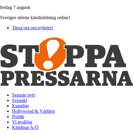
fredag 7 augusti
Sveriges största kändistidning online!
Tipsa oss om nyheter!
Senaste nytt
Svenskt
Kungligt
Hollywood & Världen
Politik
Vi avslöjar
Kändisar A-Ö