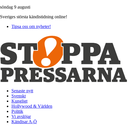
söndag 9 augusti
Sveriges största kändistidning online!
Tipsa oss om nyheter!
Senaste nytt
Svenskt
Kungligt
Hollywood & Världen
Politik
Vi avslöjar
Kändisar A-Ö