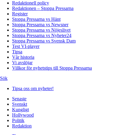
Redaktionell policy
Redaktionen – Stoppa Pressarna
Register
Stoppa Pressarna vs Hänt
Stoppa Pressarna vs Newsner
Stoppa Pressarna vs Nöjeslivet
Stoppa Pressarna vs Nyheter24
Stoppa Pressarna vs Svensk Dam
Test VI-player
Tipsa
Vår historia
Vi avslöjar
Villkor för nyhetstips till Stoppa Pressarna
Sök
Tipsa oss om nyheter!
Senaste
Svenskt
Kungligt
Hollywood
Politik
Redaktion