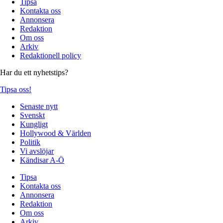
Tipsa
Kontakta oss
Annonsera
Redaktion
Om oss
Arkiv
Redaktionell policy
Har du ett nyhetstips?
Tipsa oss!
Senaste nytt
Svenskt
Kungligt
Hollywood & Världen
Politik
Vi avslöjar
Kändisar A-Ö
Tipsa
Kontakta oss
Annonsera
Redaktion
Om oss
Arkiv