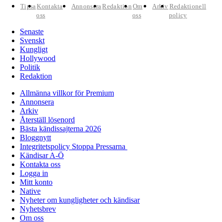
Tipsa
Kontakta
Annonsera
Redaktion
Om
Arkiv
Redaktionell
oss
oss
policy
Senaste
Svenskt
Kungligt
Hollywood
Politik
Redaktion
Allmänna villkor för Premium
Annonsera
Arkiv
Återställ lösenord
Bästa kändissajterna 2026
Bloggnytt
Integritetspolicy Stoppa Pressarna
Kändisar A-Ö
Kontakta oss
Logga in
Mitt konto
Native
Nyheter om kungligheter och kändisar
Nyhetsbrev
Om oss