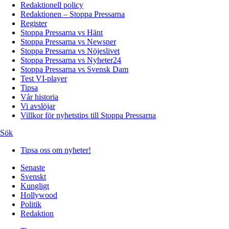
Redaktionell policy
Redaktionen – Stoppa Pressarna
Register
Stoppa Pressarna vs Hänt
Stoppa Pressarna vs Newsner
Stoppa Pressarna vs Nöjeslivet
Stoppa Pressarna vs Nyheter24
Stoppa Pressarna vs Svensk Dam
Test VI-player
Tipsa
Vår historia
Vi avslöjar
Villkor för nyhetstips till Stoppa Pressarna
Sök
Tipsa oss om nyheter!
Senaste
Svenskt
Kungligt
Hollywood
Politik
Redaktion