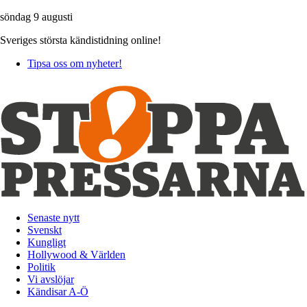
söndag 9 augusti
Sveriges största kändistidning online!
Tipsa oss om nyheter!
Senaste nytt
Svenskt
Kungligt
Hollywood & Världen
Politik
Vi avslöjar
Kändisar A-Ö