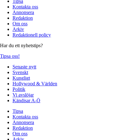
Tipsa
Kontakta oss
Annonsera
Redaktion
Om oss
Arkiv
Redaktionell policy
Har du ett nyhetstips?
Tipsa oss!
Senaste nytt
Svenskt
Kungligt
Hollywood & Världen
Politik
Vi avslöjar
Kändisar A-Ö
Tipsa
Kontakta oss
Annonsera
Redaktion
Om oss
Arkiv