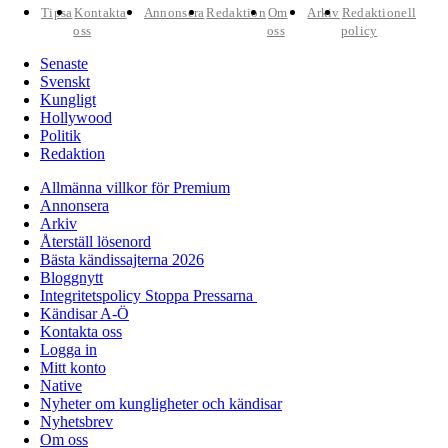
Tipsa
Kontakta
Annonsera
Redaktion
Om
Arkiv
Redaktionell
oss
oss
policy
Senaste
Svenskt
Kungligt
Hollywood
Politik
Redaktion
Allmänna villkor för Premium
Annonsera
Arkiv
Återställ lösenord
Bästa kändissajterna 2026
Bloggnytt
Integritetspolicy Stoppa Pressarna
Kändisar A-Ö
Kontakta oss
Logga in
Mitt konto
Native
Nyheter om kungligheter och kändisar
Nyhetsbrev
Om oss