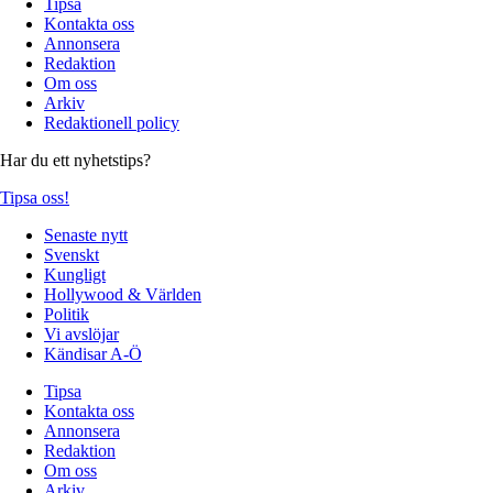
Tipsa
Kontakta oss
Annonsera
Redaktion
Om oss
Arkiv
Redaktionell policy
Har du ett nyhetstips?
Tipsa oss!
Senaste nytt
Svenskt
Kungligt
Hollywood & Världen
Politik
Vi avslöjar
Kändisar A-Ö
Tipsa
Kontakta oss
Annonsera
Redaktion
Om oss
Arkiv