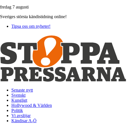
fredag 7 augusti
Sveriges största kändistidning online!
Tipsa oss om nyheter!
Senaste nytt
Svenskt
Kungligt
Hollywood & Världen
Politik
Vi avslöjar
Kändisar A-Ö