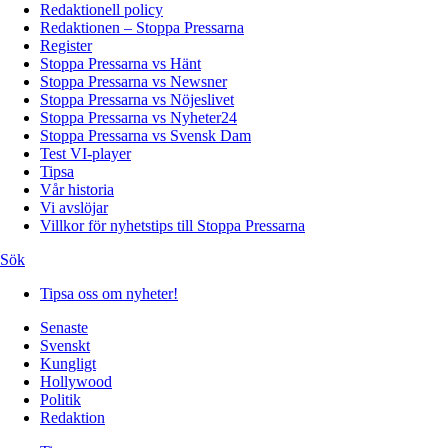
Redaktionell policy
Redaktionen – Stoppa Pressarna
Register
Stoppa Pressarna vs Hänt
Stoppa Pressarna vs Newsner
Stoppa Pressarna vs Nöjeslivet
Stoppa Pressarna vs Nyheter24
Stoppa Pressarna vs Svensk Dam
Test VI-player
Tipsa
Vår historia
Vi avslöjar
Villkor för nyhetstips till Stoppa Pressarna
Sök
Tipsa oss om nyheter!
Senaste
Svenskt
Kungligt
Hollywood
Politik
Redaktion