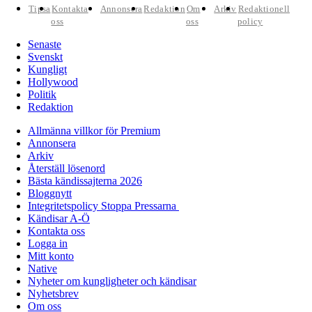
Tipsa
Kontakta
Annonsera
Redaktion
Om
Arkiv
Redaktionell
oss
oss
policy
Senaste
Svenskt
Kungligt
Hollywood
Politik
Redaktion
Allmänna villkor för Premium
Annonsera
Arkiv
Återställ lösenord
Bästa kändissajterna 2026
Bloggnytt
Integritetspolicy Stoppa Pressarna
Kändisar A-Ö
Kontakta oss
Logga in
Mitt konto
Native
Nyheter om kungligheter och kändisar
Nyhetsbrev
Om oss