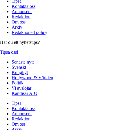
Tipsa
Kontakta oss
Annonsera
Redaktion
Om oss
Arkiv
Redaktionell policy
Har du ett nyhetstips?
Tipsa oss!
Senaste nytt
Svenskt
Kungligt
Hollywood & Världen
Politik
Vi avslöjar
Kändisar A-Ö
Tipsa
Kontakta oss
Annonsera
Redaktion
Om oss
Arkiv