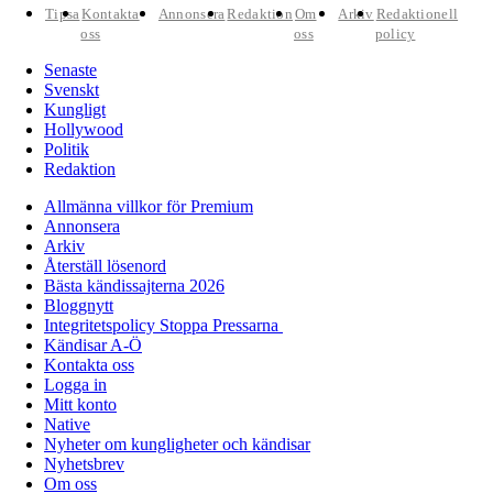
Tipsa
Kontakta
Annonsera
Redaktion
Om
Arkiv
Redaktionell
oss
oss
policy
Senaste
Svenskt
Kungligt
Hollywood
Politik
Redaktion
Allmänna villkor för Premium
Annonsera
Arkiv
Återställ lösenord
Bästa kändissajterna 2026
Bloggnytt
Integritetspolicy Stoppa Pressarna
Kändisar A-Ö
Kontakta oss
Logga in
Mitt konto
Native
Nyheter om kungligheter och kändisar
Nyhetsbrev
Om oss