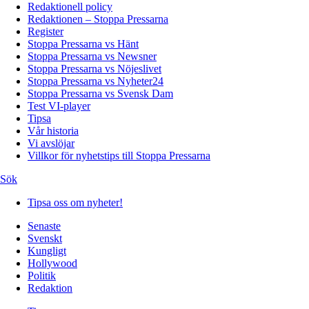
Redaktionell policy
Redaktionen – Stoppa Pressarna
Register
Stoppa Pressarna vs Hänt
Stoppa Pressarna vs Newsner
Stoppa Pressarna vs Nöjeslivet
Stoppa Pressarna vs Nyheter24
Stoppa Pressarna vs Svensk Dam
Test VI-player
Tipsa
Vår historia
Vi avslöjar
Villkor för nyhetstips till Stoppa Pressarna
Sök
Tipsa oss om nyheter!
Senaste
Svenskt
Kungligt
Hollywood
Politik
Redaktion