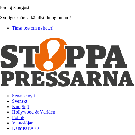
lördag 8 augusti
Sveriges största kändistidning online!
Tipsa oss om nyheter!
Senaste nytt
Svenskt
Kungligt
Hollywood & Världen
Politik
Vi avslöjar
Kändisar A-Ö