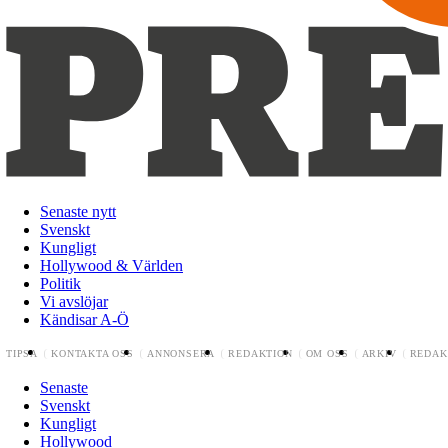
Senaste nytt
Svenskt
Kungligt
Hollywood & Världen
Politik
Vi avslöjar
Kändisar A-Ö
TIPSA
KONTAKTA OSS
ANNONSERA
REDAKTION
OM OSS
ARKIV
REDAK
Senaste
Svenskt
Kungligt
Hollywood