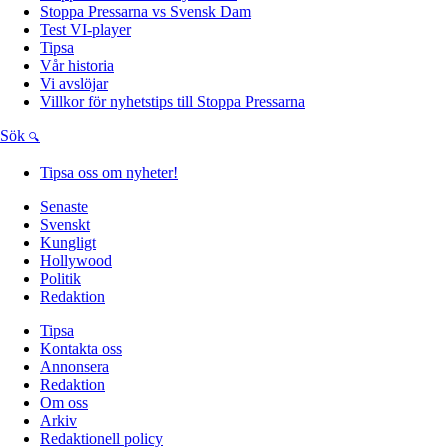
Stoppa Pressarna vs Svensk Dam
Test VI-player
Tipsa
Vår historia
Vi avslöjar
Villkor för nyhetstips till Stoppa Pressarna
Sök
Tipsa oss om nyheter!
Senaste
Svenskt
Kungligt
Hollywood
Politik
Redaktion
Tipsa
Kontakta oss
Annonsera
Redaktion
Om oss
Arkiv
Redaktionell policy