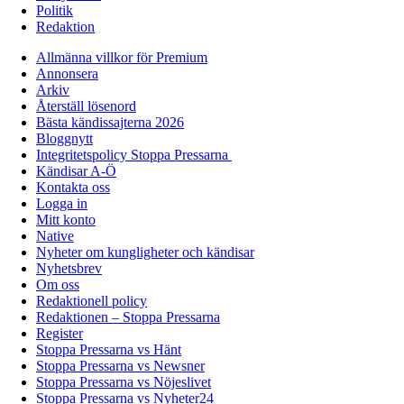
Politik
Redaktion
Allmänna villkor för Premium
Annonsera
Arkiv
Återställ lösenord
Bästa kändissajterna 2026
Bloggnytt
Integritetspolicy Stoppa Pressarna
Kändisar A-Ö
Kontakta oss
Logga in
Mitt konto
Native
Nyheter om kungligheter och kändisar
Nyhetsbrev
Om oss
Redaktionell policy
Redaktionen – Stoppa Pressarna
Register
Stoppa Pressarna vs Hänt
Stoppa Pressarna vs Newsner
Stoppa Pressarna vs Nöjeslivet
Stoppa Pressarna vs Nyheter24