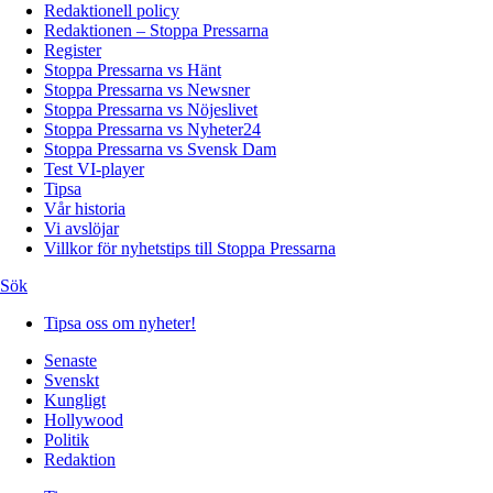
Redaktionell policy
Redaktionen – Stoppa Pressarna
Register
Stoppa Pressarna vs Hänt
Stoppa Pressarna vs Newsner
Stoppa Pressarna vs Nöjeslivet
Stoppa Pressarna vs Nyheter24
Stoppa Pressarna vs Svensk Dam
Test VI-player
Tipsa
Vår historia
Vi avslöjar
Villkor för nyhetstips till Stoppa Pressarna
Sök
Tipsa oss om nyheter!
Senaste
Svenskt
Kungligt
Hollywood
Politik
Redaktion