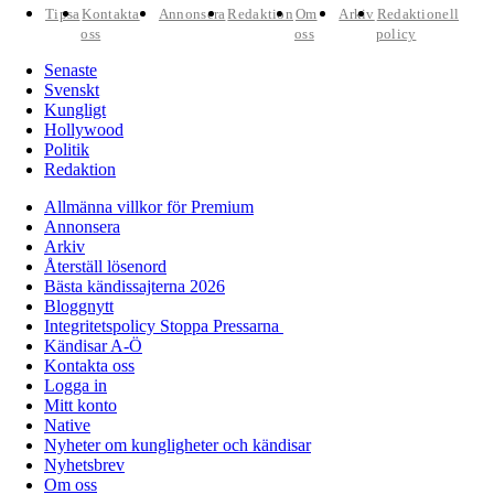
Tipsa
Kontakta
Annonsera
Redaktion
Om
Arkiv
Redaktionell
oss
oss
policy
Senaste
Svenskt
Kungligt
Hollywood
Politik
Redaktion
Allmänna villkor för Premium
Annonsera
Arkiv
Återställ lösenord
Bästa kändissajterna 2026
Bloggnytt
Integritetspolicy Stoppa Pressarna
Kändisar A-Ö
Kontakta oss
Logga in
Mitt konto
Native
Nyheter om kungligheter och kändisar
Nyhetsbrev
Om oss