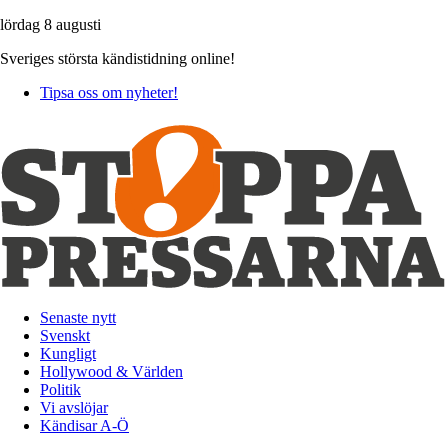
lördag 8 augusti
Sveriges största kändistidning online!
Tipsa oss om nyheter!
Senaste nytt
Svenskt
Kungligt
Hollywood & Världen
Politik
Vi avslöjar
Kändisar A-Ö