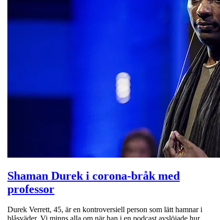
Shaman Durek i corona-bråk med
professor
Durek Verrett, 45, är en kontroversiell person som lätt hamnar i
blåsväder. Vi minns alla om när han i en podcast avslöjade hur