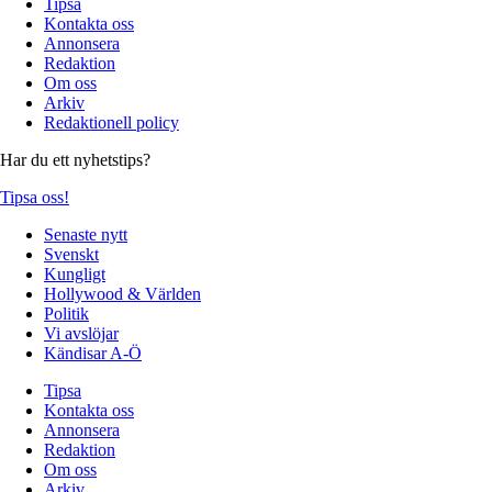
Tipsa
Kontakta oss
Annonsera
Redaktion
Om oss
Arkiv
Redaktionell policy
Har du ett nyhetstips?
Tipsa oss!
Senaste nytt
Svenskt
Kungligt
Hollywood & Världen
Politik
Vi avslöjar
Kändisar A-Ö
Tipsa
Kontakta oss
Annonsera
Redaktion
Om oss
Arkiv