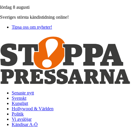
lördag 8 augusti
Sveriges största kändistidning online!
Tipsa oss om nyheter!
Senaste nytt
Svenskt
Kungligt
Hollywood & Världen
Politik
Vi avslöjar
Kändisar A-Ö