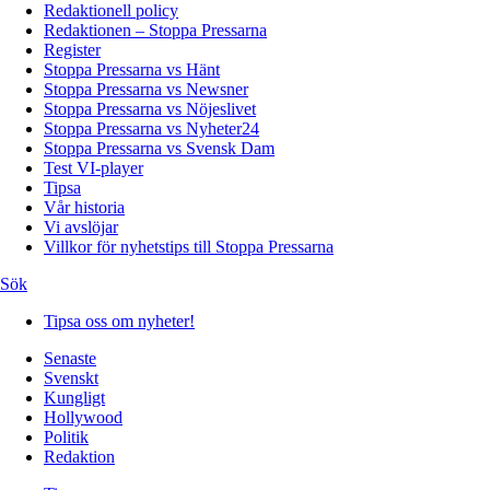
Redaktionell policy
Redaktionen – Stoppa Pressarna
Register
Stoppa Pressarna vs Hänt
Stoppa Pressarna vs Newsner
Stoppa Pressarna vs Nöjeslivet
Stoppa Pressarna vs Nyheter24
Stoppa Pressarna vs Svensk Dam
Test VI-player
Tipsa
Vår historia
Vi avslöjar
Villkor för nyhetstips till Stoppa Pressarna
Sök
Tipsa oss om nyheter!
Senaste
Svenskt
Kungligt
Hollywood
Politik
Redaktion