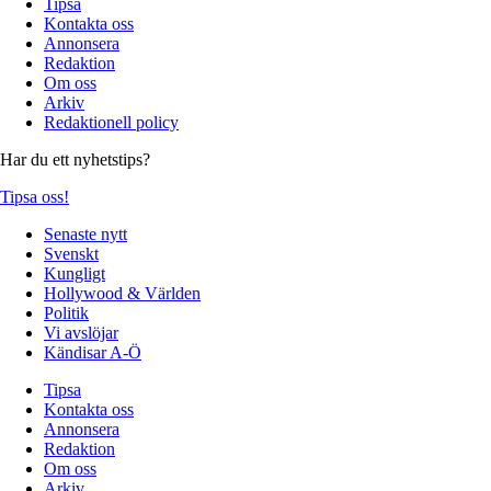
Tipsa
Kontakta oss
Annonsera
Redaktion
Om oss
Arkiv
Redaktionell policy
Har du ett nyhetstips?
Tipsa oss!
Senaste nytt
Svenskt
Kungligt
Hollywood & Världen
Politik
Vi avslöjar
Kändisar A-Ö
Tipsa
Kontakta oss
Annonsera
Redaktion
Om oss
Arkiv