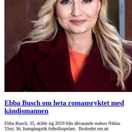
Ebba Busch om heta romansryktet med
kändismannen
Ebba Busch, 35, skilde sig 2019 från dåvarande maken Niklas
Thor, 36, framgångsrik fotbollsspelare. Beskedet om att