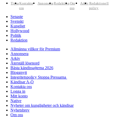
Tipsa
Kontakta
Annonsera
Redaktion
Om
Arkiv
Redaktionell
oss
oss
policy
Senaste
Svenskt
Kungligt
Hollywood
Politik
Redaktion
Allmänna villkor för Premium
Annonsera
Arkiv
Återställ lösenord
Bästa kändissajterna 2026
Bloggnytt
Integritetspolicy Stoppa Pressarna
Kändisar A-Ö
Kontakta oss
Logga in
Mitt konto
Native
Nyheter om kungligheter och kändisar
Nyhetsbrev
Om oss