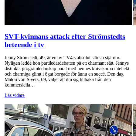
SVT-kvinnans attack efter Strömstedts
beteende i tv
Jenny Strömstedt, 49, är en av TV4:s absolut största stjärnor.
Nyligen ledde hon partiledardebatten på ett charmant sätt. Jennys
distinkta programledarskap parat med hennes knivskarpa intellekt
och charmiga glimt i ögat borgade för ännu en succé. Den dag
Malou von Sivers, 69, väljer att dra sig tillbaka från den
kommersiella…
Läs vidare