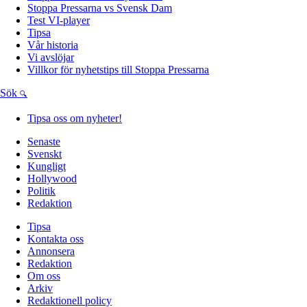
Stoppa Pressarna vs Svensk Dam
Test VI-player
Tipsa
Vår historia
Vi avslöjar
Villkor för nyhetstips till Stoppa Pressarna
Sök
Tipsa oss om nyheter!
Senaste
Svenskt
Kungligt
Hollywood
Politik
Redaktion
Tipsa
Kontakta oss
Annonsera
Redaktion
Om oss
Arkiv
Redaktionell policy