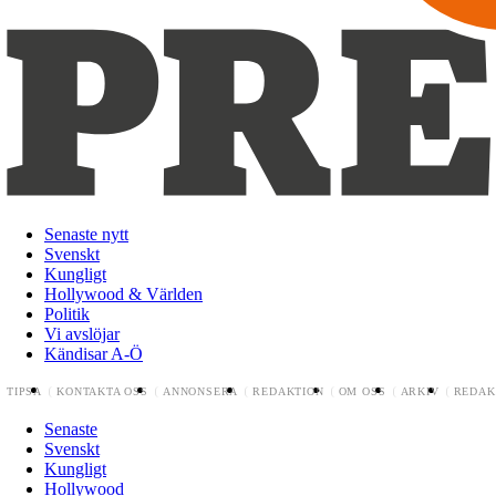
Senaste nytt
Svenskt
Kungligt
Hollywood & Världen
Politik
Vi avslöjar
Kändisar A-Ö
TIPSA
KONTAKTA OSS
ANNONSERA
REDAKTION
OM OSS
ARKIV
REDAK
Senaste
Svenskt
Kungligt
Hollywood