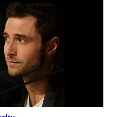
merlöw