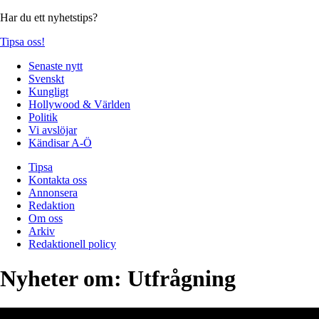
Har du ett nyhetstips?
Tipsa oss!
Senaste nytt
Svenskt
Kungligt
Hollywood & Världen
Politik
Vi avslöjar
Kändisar A-Ö
Tipsa
Kontakta oss
Annonsera
Redaktion
Om oss
Arkiv
Redaktionell policy
Nyheter om:
Utfrågning