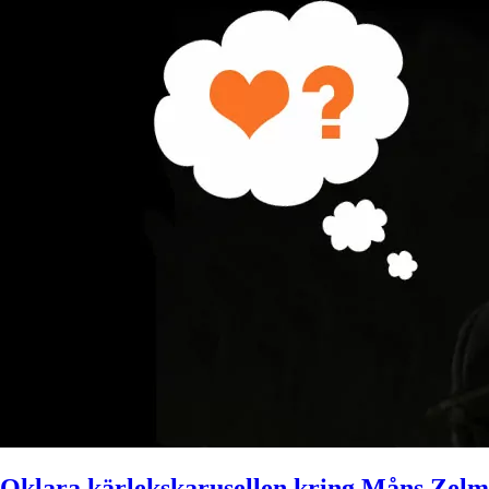
Oklara kärlekskarusellen kring Måns Zel