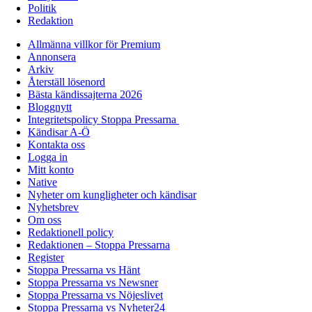
Politik
Redaktion
Allmänna villkor för Premium
Annonsera
Arkiv
Återställ lösenord
Bästa kändissajterna 2026
Bloggnytt
Integritetspolicy Stoppa Pressarna
Kändisar A-Ö
Kontakta oss
Logga in
Mitt konto
Native
Nyheter om kungligheter och kändisar
Nyhetsbrev
Om oss
Redaktionell policy
Redaktionen – Stoppa Pressarna
Register
Stoppa Pressarna vs Hänt
Stoppa Pressarna vs Newsner
Stoppa Pressarna vs Nöjeslivet
Stoppa Pressarna vs Nyheter24