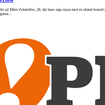
er på Måns Zelmerlöw, 28, där hans sågs mysa med en okänd brunett på 
om gärna…