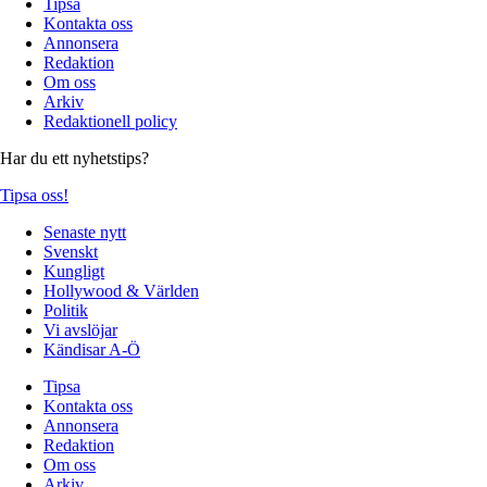
Tipsa
Kontakta oss
Annonsera
Redaktion
Om oss
Arkiv
Redaktionell policy
Har du ett nyhetstips?
Tipsa oss!
Senaste nytt
Svenskt
Kungligt
Hollywood & Världen
Politik
Vi avslöjar
Kändisar A-Ö
Tipsa
Kontakta oss
Annonsera
Redaktion
Om oss
Arkiv