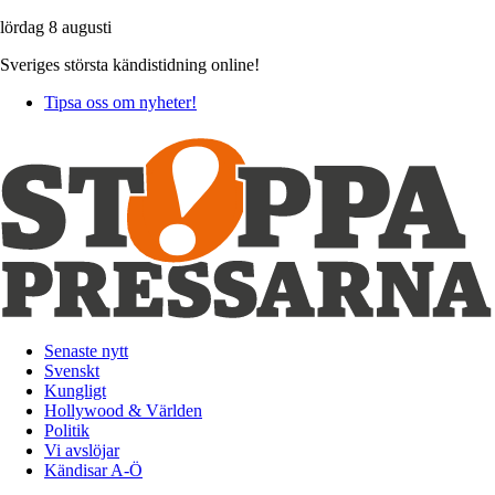
lördag 8 augusti
Sveriges största kändistidning online!
Tipsa oss om nyheter!
Senaste nytt
Svenskt
Kungligt
Hollywood & Världen
Politik
Vi avslöjar
Kändisar A-Ö