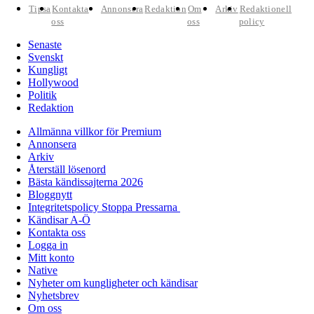
Tipsa
Kontakta
Annonsera
Redaktion
Om
Arkiv
Redaktionell
oss
oss
policy
Senaste
Svenskt
Kungligt
Hollywood
Politik
Redaktion
Allmänna villkor för Premium
Annonsera
Arkiv
Återställ lösenord
Bästa kändissajterna 2026
Bloggnytt
Integritetspolicy Stoppa Pressarna
Kändisar A-Ö
Kontakta oss
Logga in
Mitt konto
Native
Nyheter om kungligheter och kändisar
Nyhetsbrev
Om oss