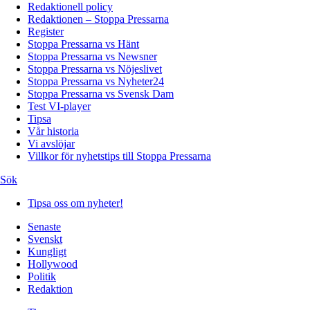
Redaktionell policy
Redaktionen – Stoppa Pressarna
Register
Stoppa Pressarna vs Hänt
Stoppa Pressarna vs Newsner
Stoppa Pressarna vs Nöjeslivet
Stoppa Pressarna vs Nyheter24
Stoppa Pressarna vs Svensk Dam
Test VI-player
Tipsa
Vår historia
Vi avslöjar
Villkor för nyhetstips till Stoppa Pressarna
Sök
Tipsa oss om nyheter!
Senaste
Svenskt
Kungligt
Hollywood
Politik
Redaktion