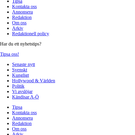
Tipsa
Kontakta oss
Annonsera
Redaktion
Om oss
Arkiv
Redaktionell policy
Har du ett nyhetstips?
Tipsa oss!
Senaste nytt
Svenskt
Kungligt
Hollywood & Världen
Politik
Vi avslöjar
Kändisar A-Ö
Tipsa
Kontakta oss
Annonsera
Redaktion
Om oss
Arkiv