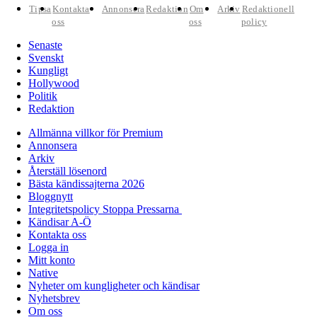
Tipsa
Kontakta
Annonsera
Redaktion
Om
Arkiv
Redaktionell
oss
oss
policy
Senaste
Svenskt
Kungligt
Hollywood
Politik
Redaktion
Allmänna villkor för Premium
Annonsera
Arkiv
Återställ lösenord
Bästa kändissajterna 2026
Bloggnytt
Integritetspolicy Stoppa Pressarna
Kändisar A-Ö
Kontakta oss
Logga in
Mitt konto
Native
Nyheter om kungligheter och kändisar
Nyhetsbrev
Om oss