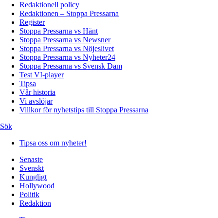
Redaktionell policy
Redaktionen – Stoppa Pressarna
Register
Stoppa Pressarna vs Hänt
Stoppa Pressarna vs Newsner
Stoppa Pressarna vs Nöjeslivet
Stoppa Pressarna vs Nyheter24
Stoppa Pressarna vs Svensk Dam
Test VI-player
Tipsa
Vår historia
Vi avslöjar
Villkor för nyhetstips till Stoppa Pressarna
Sök
Tipsa oss om nyheter!
Senaste
Svenskt
Kungligt
Hollywood
Politik
Redaktion