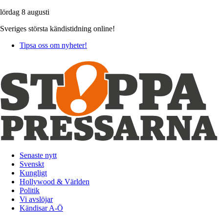
lördag 8 augusti
Sveriges största kändistidning online!
Tipsa oss om nyheter!
Senaste nytt
Svenskt
Kungligt
Hollywood & Världen
Politik
Vi avslöjar
Kändisar A-Ö