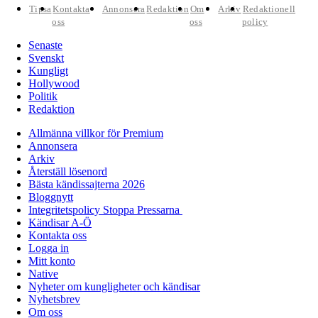
Tipsa
Kontakta
Annonsera
Redaktion
Om
Arkiv
Redaktionell
oss
oss
policy
Senaste
Svenskt
Kungligt
Hollywood
Politik
Redaktion
Allmänna villkor för Premium
Annonsera
Arkiv
Återställ lösenord
Bästa kändissajterna 2026
Bloggnytt
Integritetspolicy Stoppa Pressarna
Kändisar A-Ö
Kontakta oss
Logga in
Mitt konto
Native
Nyheter om kungligheter och kändisar
Nyhetsbrev
Om oss