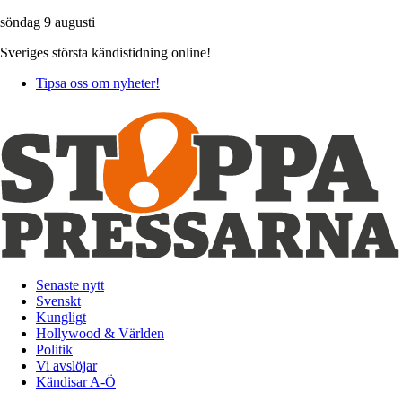
söndag 9 augusti
Sveriges största kändistidning online!
Tipsa oss om nyheter!
Senaste nytt
Svenskt
Kungligt
Hollywood & Världen
Politik
Vi avslöjar
Kändisar A-Ö