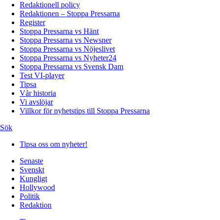
Redaktionell policy
Redaktionen – Stoppa Pressarna
Register
Stoppa Pressarna vs Hänt
Stoppa Pressarna vs Newsner
Stoppa Pressarna vs Nöjeslivet
Stoppa Pressarna vs Nyheter24
Stoppa Pressarna vs Svensk Dam
Test VI-player
Tipsa
Vår historia
Vi avslöjar
Villkor för nyhetstips till Stoppa Pressarna
Sök
Tipsa oss om nyheter!
Senaste
Svenskt
Kungligt
Hollywood
Politik
Redaktion