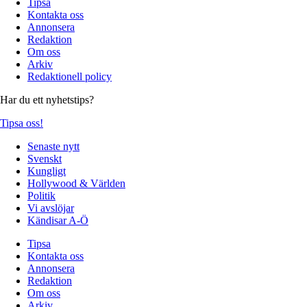
Tipsa
Kontakta oss
Annonsera
Redaktion
Om oss
Arkiv
Redaktionell policy
Har du ett nyhetstips?
Tipsa oss!
Senaste nytt
Svenskt
Kungligt
Hollywood & Världen
Politik
Vi avslöjar
Kändisar A-Ö
Tipsa
Kontakta oss
Annonsera
Redaktion
Om oss
Arkiv