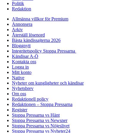
Politik
Redaktion
Allmänna villkor för Premium
Annonsera
Arkiv
Återställ lösenord
Bästa kändissajterna 2026
Bloggnytt
Integritetspolicy Stoppa Pressarna
Kändisar A-Ö
Kontakta oss
Logga in
Mitt konto
Native
Nyheter om kungligheter och kändisar
Nyhetsbrev
Om oss
Redaktionell policy
Redaktionen – Stoppa Pressarna
Register
Stoppa Pressarna vs Hänt
Stoppa Pressarna vs Newsner
Stoppa Pressarna vs Nöjeslivet
Stoppa Pressarna vs Nyheter24