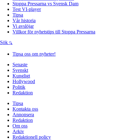
Stoppa Pressarna vs Svensk Dam
Test VI-player
Tipsa
Vår historia
Vi avslöjar
Villkor för nyhetstips till Stoppa Pressarna
Sök
Tipsa oss om nyheter!
Senaste
Svenskt
Kungligt
Hollywood
Politik
Redaktion
Tipsa
Kontakta oss
Annonsera
Redaktion
Om oss
Arkiv
Redaktionell policy