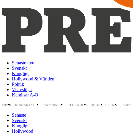
Senaste nytt
Svenskt
Kungligt
Hollywood & Världen
Politik
Vi avslöjar
Kändisar A-Ö
TIPSA
KONTAKTA OSS
ANNONSERA
REDAKTION
OM OSS
ARKIV
REDAK
Senaste
Svenskt
Kungligt
Hollywood