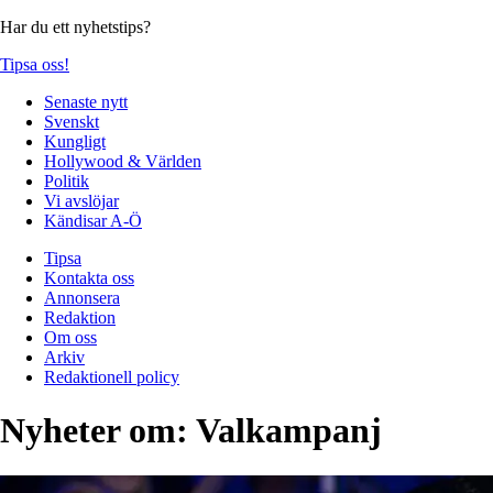
Har du ett nyhetstips?
Tipsa oss!
Senaste nytt
Svenskt
Kungligt
Hollywood & Världen
Politik
Vi avslöjar
Kändisar A-Ö
Tipsa
Kontakta oss
Annonsera
Redaktion
Om oss
Arkiv
Redaktionell policy
Nyheter om:
Valkampanj