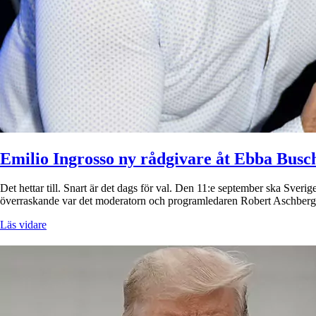
Emilio Ingrosso ny rådgivare åt Ebba Busc
Det hettar till. Snart är det dags för val. Den 11:e september ska Sverig
överraskande var det moderatorn och programledaren Robert Aschber
Läs vidare