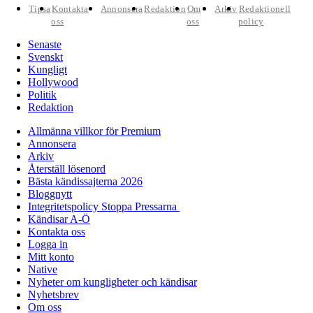
Tipsa
Kontakta
Annonsera
Redaktion
Om
Arkiv
Redaktionell
oss
oss
policy
Senaste
Svenskt
Kungligt
Hollywood
Politik
Redaktion
Allmänna villkor för Premium
Annonsera
Arkiv
Återställ lösenord
Bästa kändissajterna 2026
Bloggnytt
Integritetspolicy Stoppa Pressarna
Kändisar A-Ö
Kontakta oss
Logga in
Mitt konto
Native
Nyheter om kungligheter och kändisar
Nyhetsbrev
Om oss