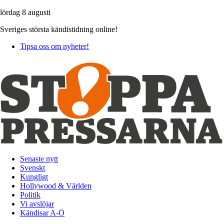
lördag 8 augusti
Sveriges största kändistidning online!
Tipsa oss om nyheter!
Senaste nytt
Svenskt
Kungligt
Hollywood & Världen
Politik
Vi avslöjar
Kändisar A-Ö