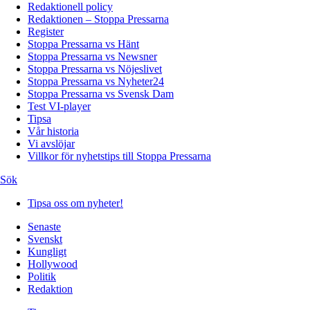
Redaktionell policy
Redaktionen – Stoppa Pressarna
Register
Stoppa Pressarna vs Hänt
Stoppa Pressarna vs Newsner
Stoppa Pressarna vs Nöjeslivet
Stoppa Pressarna vs Nyheter24
Stoppa Pressarna vs Svensk Dam
Test VI-player
Tipsa
Vår historia
Vi avslöjar
Villkor för nyhetstips till Stoppa Pressarna
Sök
Tipsa oss om nyheter!
Senaste
Svenskt
Kungligt
Hollywood
Politik
Redaktion