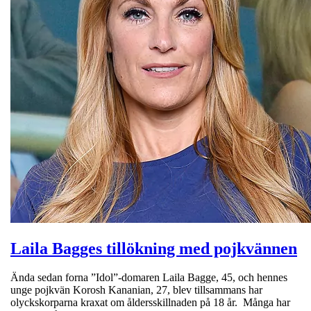
Laila Bagges tillökning med pojkvännen
Ända sedan forna ”Idol”-domaren Laila Bagge, 45, och hennes
unge pojkvän Korosh Kananian, 27, blev tillsammans har
olyckskorparna kraxat om åldersskillnaden på 18 år. Många har