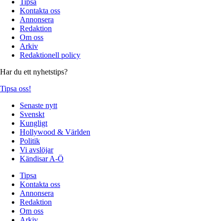
Tipsa
Kontakta oss
Annonsera
Redaktion
Om oss
Arkiv
Redaktionell policy
Har du ett nyhetstips?
Tipsa oss!
Senaste nytt
Svenskt
Kungligt
Hollywood & Världen
Politik
Vi avslöjar
Kändisar A-Ö
Tipsa
Kontakta oss
Annonsera
Redaktion
Om oss
Arkiv