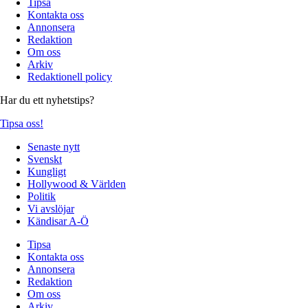
Tipsa
Kontakta oss
Annonsera
Redaktion
Om oss
Arkiv
Redaktionell policy
Har du ett nyhetstips?
Tipsa oss!
Senaste nytt
Svenskt
Kungligt
Hollywood & Världen
Politik
Vi avslöjar
Kändisar A-Ö
Tipsa
Kontakta oss
Annonsera
Redaktion
Om oss
Arkiv