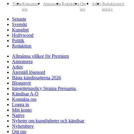
Tipsa
Kontakta
Annonsera
Redaktion
Om
Arkiv
Redaktionell
oss
oss
policy
Senaste
Svenskt
Kungligt
Hollywood
Politik
Redaktion
Allmänna villkor för Premium
Annonsera
Arkiv
Återställ lösenord
Bästa kändissajterna 2026
Bloggnytt
Integritetspolicy Stoppa Pressarna
Kändisar A-Ö
Kontakta oss
Logga in
Mitt konto
Native
Nyheter om kungligheter och kändisar
Nyhetsbrev
Om oss