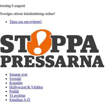
torsdag 6 augusti
Sveriges största kändistidning online!
Tipsa oss om nyheter!
Senaste nytt
Svenskt
Kungligt
Hollywood & Världen
Politik
Vi avslöjar
Kändisar A-Ö