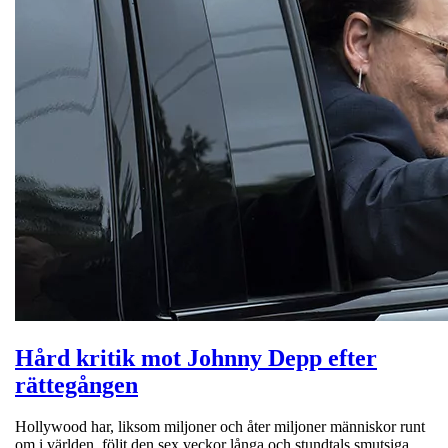
Hård kritik mot Johnny Depp efter
rättegången
Hollywood har, liksom miljoner och åter miljoner människor runt
om i världen, följt den sex veckor långa och stundtals smutsiga