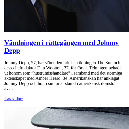
Vändningen i rättegången med Johnny
Depp
Johnny Depp, 57, har stämt den brittiska tidningen The Sun och
dess chefredaktör Dan Wootton, 37, för förtal. Tidningen pekade
ut honom som ”hustrumisshandlare” i samband med det stormiga
äktenskapet med Amber Heard, 34. Amerikanskan har anklagat
Johnny Depp och hon i sin tur är stämd i amerikansk domstol
av…
Läs vidare