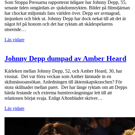
Som Stoppa Pressarna rapporterat tidigare har Johnny Depp, 55,
senaste tiden omgärdats av sjukdomsrykten. Bilder på filmstjärnan
har chockat miljontals fans världen över. Depp ser avmagrad,
insjunken och blek ut. Johnny Depp har dock nekat till att det är
något fel på honom och det har ryktats att skådespelarens
utseende…
Läs vidare
Johnny Depp dumpad av Amber Heard
Kärleken mellan Johnny Depp, 52, och Amber Heard, 30, har
vissnat. Det var förra veckan som Amber lämnade in en
skilsmässoansökan. Anledningen till äktenskapskraschen? För
stora skillnader mellan paret. Det har länge ryktats om att Depps
hårda festande och extrema humörsvängningar lett till att
relationen börjat svaja. Enligt Aftonbladet skriver…
Läs vidare