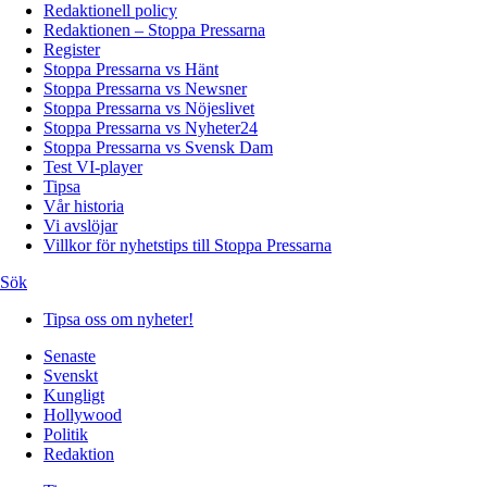
Redaktionell policy
Redaktionen – Stoppa Pressarna
Register
Stoppa Pressarna vs Hänt
Stoppa Pressarna vs Newsner
Stoppa Pressarna vs Nöjeslivet
Stoppa Pressarna vs Nyheter24
Stoppa Pressarna vs Svensk Dam
Test VI-player
Tipsa
Vår historia
Vi avslöjar
Villkor för nyhetstips till Stoppa Pressarna
Sök
Tipsa oss om nyheter!
Senaste
Svenskt
Kungligt
Hollywood
Politik
Redaktion