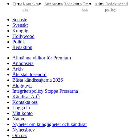
Tipsa
Kontakta
Annonsera
Redaktion
Om
Arkiv
Redaktionell
oss
oss
policy
Senaste
Svenskt
Kungligt
Hollywood
Politik
Redaktion
Allmänna villkor för Premium
Annonsera
Arkiv
Återställ lösenord
Bästa kändissajterna 2026
Bloggnytt
Integritetspolicy Stoppa Pressarna
Kändisar A-Ö
Kontakta oss
Logga in
Mitt konto
Native
Nyheter om kungligheter och kändisar
Nyhetsbrev
Om oss