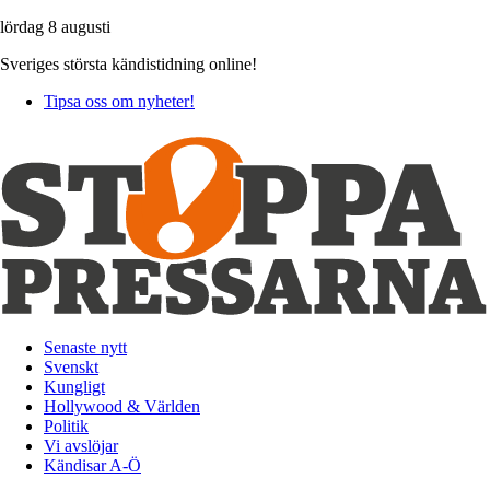
lördag 8 augusti
Sveriges största kändistidning online!
Tipsa oss om nyheter!
Senaste nytt
Svenskt
Kungligt
Hollywood & Världen
Politik
Vi avslöjar
Kändisar A-Ö