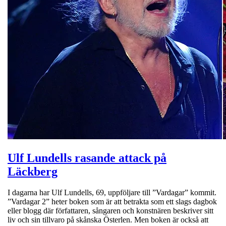
Ulf Lundells rasande attack på
Läckberg
I dagarna har Ulf Lundells, 69, uppföljare till ”Vardagar” kommit.
”Vardagar 2” heter boken som är att betrakta som ett slags dagbok
eller blogg där författaren, sångaren och konstnären beskriver sitt
liv och sin tillvaro på skånska Österlen. Men boken är också att