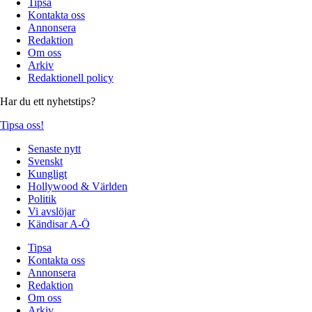
Tipsa
Kontakta oss
Annonsera
Redaktion
Om oss
Arkiv
Redaktionell policy
Har du ett nyhetstips?
Tipsa oss!
Senaste nytt
Svenskt
Kungligt
Hollywood & Världen
Politik
Vi avslöjar
Kändisar A-Ö
Tipsa
Kontakta oss
Annonsera
Redaktion
Om oss
Arkiv