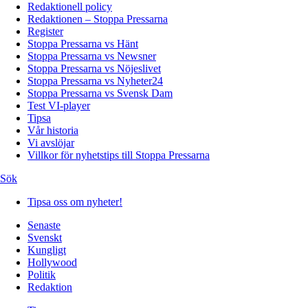
Redaktionell policy
Redaktionen – Stoppa Pressarna
Register
Stoppa Pressarna vs Hänt
Stoppa Pressarna vs Newsner
Stoppa Pressarna vs Nöjeslivet
Stoppa Pressarna vs Nyheter24
Stoppa Pressarna vs Svensk Dam
Test VI-player
Tipsa
Vår historia
Vi avslöjar
Villkor för nyhetstips till Stoppa Pressarna
Sök
Tipsa oss om nyheter!
Senaste
Svenskt
Kungligt
Hollywood
Politik
Redaktion