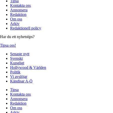
Tipsa
Kontakta oss
Annonsera
Redaktion
Om oss
Arkiv
Redaktionell policy
Har du ett nyhetstips?
Tipsa oss!
Senaste nytt
Svenskt
Kungligt
Hollywood & Världen
Politik
Vi avslöjar
Kändisar A-Ö
Tipsa
Kontakta oss
Annonsera
Redaktion
Om oss
Arkiv