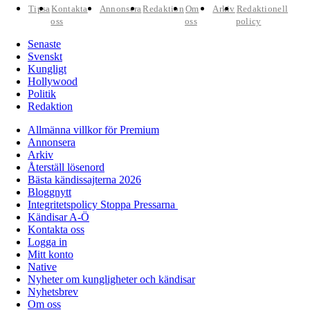
Tipsa
Kontakta
Annonsera
Redaktion
Om
Arkiv
Redaktionell
oss
oss
policy
Senaste
Svenskt
Kungligt
Hollywood
Politik
Redaktion
Allmänna villkor för Premium
Annonsera
Arkiv
Återställ lösenord
Bästa kändissajterna 2026
Bloggnytt
Integritetspolicy Stoppa Pressarna
Kändisar A-Ö
Kontakta oss
Logga in
Mitt konto
Native
Nyheter om kungligheter och kändisar
Nyhetsbrev
Om oss