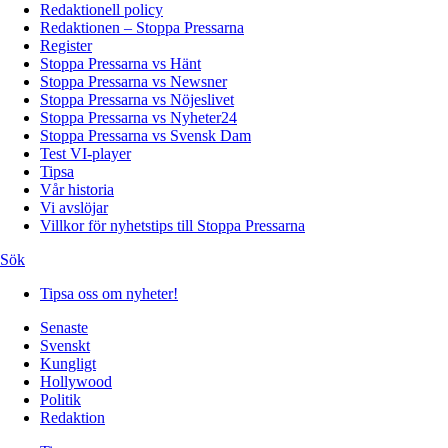
Redaktionell policy
Redaktionen – Stoppa Pressarna
Register
Stoppa Pressarna vs Hänt
Stoppa Pressarna vs Newsner
Stoppa Pressarna vs Nöjeslivet
Stoppa Pressarna vs Nyheter24
Stoppa Pressarna vs Svensk Dam
Test VI-player
Tipsa
Vår historia
Vi avslöjar
Villkor för nyhetstips till Stoppa Pressarna
Sök
Tipsa oss om nyheter!
Senaste
Svenskt
Kungligt
Hollywood
Politik
Redaktion