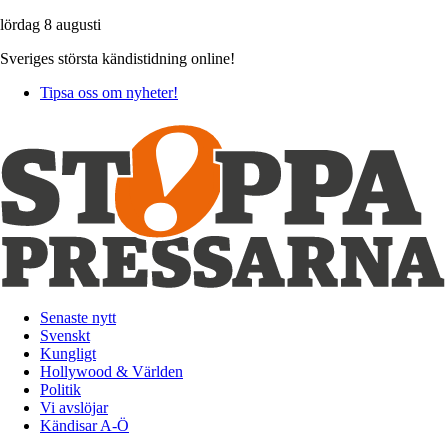
lördag 8 augusti
Sveriges största kändistidning online!
Tipsa oss om nyheter!
Senaste nytt
Svenskt
Kungligt
Hollywood & Världen
Politik
Vi avslöjar
Kändisar A-Ö