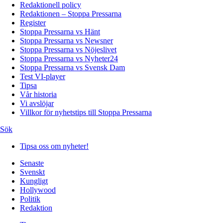
Redaktionell policy
Redaktionen – Stoppa Pressarna
Register
Stoppa Pressarna vs Hänt
Stoppa Pressarna vs Newsner
Stoppa Pressarna vs Nöjeslivet
Stoppa Pressarna vs Nyheter24
Stoppa Pressarna vs Svensk Dam
Test VI-player
Tipsa
Vår historia
Vi avslöjar
Villkor för nyhetstips till Stoppa Pressarna
Sök
Tipsa oss om nyheter!
Senaste
Svenskt
Kungligt
Hollywood
Politik
Redaktion