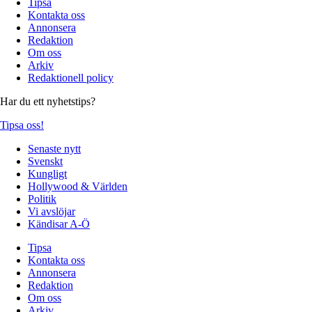
Tipsa
Kontakta oss
Annonsera
Redaktion
Om oss
Arkiv
Redaktionell policy
Har du ett nyhetstips?
Tipsa oss!
Senaste nytt
Svenskt
Kungligt
Hollywood & Världen
Politik
Vi avslöjar
Kändisar A-Ö
Tipsa
Kontakta oss
Annonsera
Redaktion
Om oss
Arkiv