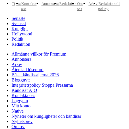
Tipsa
Kontakta
Annonsera
Redaktion
Om
Arkiv
Redaktionell
oss
oss
policy
Senaste
Svenskt
Kungligt
Hollywood
Politik
Redaktion
Allmänna villkor för Premium
Annonsera
Arkiv
Återställ lösenord
Bästa kändissajterna 2026
Bloggnytt
Integritetspolicy Stoppa Pressarna
Kändisar A-Ö
Kontakta oss
Logga in
Mitt konto
Native
Nyheter om kungligheter och kändisar
Nyhetsbrev
Om oss