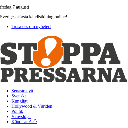
fredag 7 augusti
Sveriges största kändistidning online!
Tipsa oss om nyheter!
Senaste nytt
Svenskt
Kungligt
Hollywood & Världen
Politik
Vi avslöjar
Kändisar A-Ö