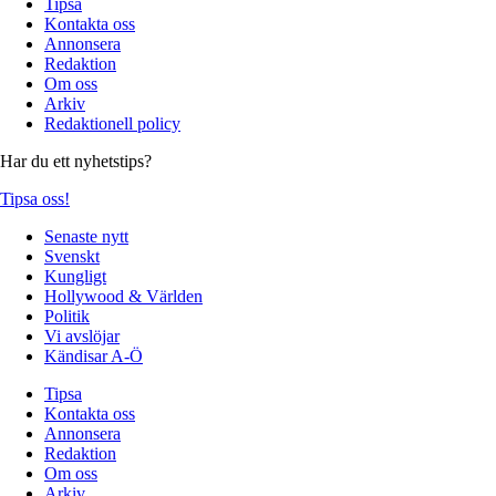
Tipsa
Kontakta oss
Annonsera
Redaktion
Om oss
Arkiv
Redaktionell policy
Har du ett nyhetstips?
Tipsa oss!
Senaste nytt
Svenskt
Kungligt
Hollywood & Världen
Politik
Vi avslöjar
Kändisar A-Ö
Tipsa
Kontakta oss
Annonsera
Redaktion
Om oss
Arkiv