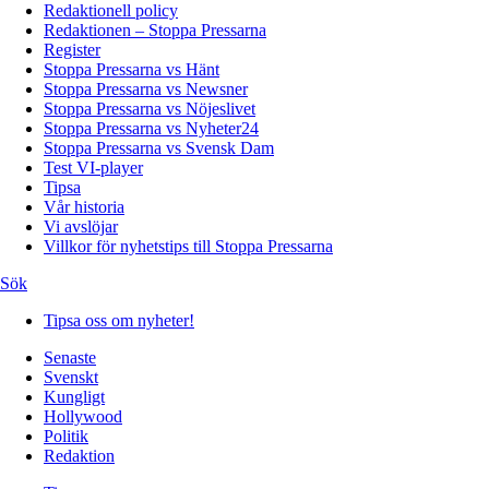
Redaktionell policy
Redaktionen – Stoppa Pressarna
Register
Stoppa Pressarna vs Hänt
Stoppa Pressarna vs Newsner
Stoppa Pressarna vs Nöjeslivet
Stoppa Pressarna vs Nyheter24
Stoppa Pressarna vs Svensk Dam
Test VI-player
Tipsa
Vår historia
Vi avslöjar
Villkor för nyhetstips till Stoppa Pressarna
Sök
Tipsa oss om nyheter!
Senaste
Svenskt
Kungligt
Hollywood
Politik
Redaktion