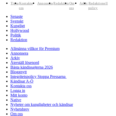
Tipsa
Kontakta
Annonsera
Redaktion
Om
Arkiv
Redaktionell
oss
oss
policy
Senaste
Svenskt
Kungligt
Hollywood
Politik
Redaktion
Allmänna villkor för Premium
Annonsera
Arkiv
Återställ lösenord
Bästa kändissajterna 2026
Bloggnytt
Integritetspolicy Stoppa Pressarna
Kändisar A-Ö
Kontakta oss
Logga in
Mitt konto
Native
Nyheter om kungligheter och kändisar
Nyhetsbrev
Om oss