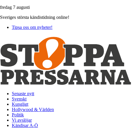
fredag 7 augusti
Sveriges största kändistidning online!
Tipsa oss om nyheter!
Senaste nytt
Svenskt
Kungligt
Hollywood & Världen
Politik
Vi avslöjar
Kändisar A-Ö