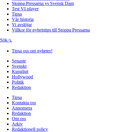
Stoppa Pressarna vs Svensk Dam
Test VI-player
Tipsa
Vår historia
Vi avslöjar
Villkor för nyhetstips till Stoppa Pressarna
Sök
Tipsa oss om nyheter!
Senaste
Svenskt
Kungligt
Hollywood
Politik
Redaktion
Tipsa
Kontakta oss
Annonsera
Redaktion
Om oss
Arkiv
Redaktionell policy