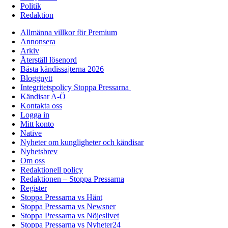
Politik
Redaktion
Allmänna villkor för Premium
Annonsera
Arkiv
Återställ lösenord
Bästa kändissajterna 2026
Bloggnytt
Integritetspolicy Stoppa Pressarna
Kändisar A-Ö
Kontakta oss
Logga in
Mitt konto
Native
Nyheter om kungligheter och kändisar
Nyhetsbrev
Om oss
Redaktionell policy
Redaktionen – Stoppa Pressarna
Register
Stoppa Pressarna vs Hänt
Stoppa Pressarna vs Newsner
Stoppa Pressarna vs Nöjeslivet
Stoppa Pressarna vs Nyheter24