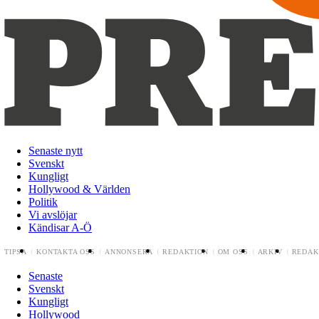
Senaste nytt
Svenskt
Kungligt
Hollywood & Världen
Politik
Vi avslöjar
Kändisar A-Ö
TIPSA
KONTAKTA OSS
ANNONSERA
REDAKTION
OM OSS
ARKIV
REDAK
Senaste
Svenskt
Kungligt
Hollywood