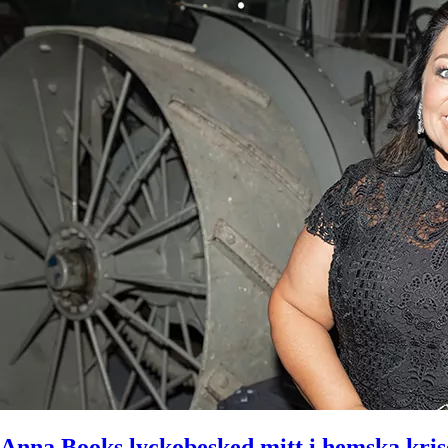
Anna Books lyckobesked mitt i hemska kri