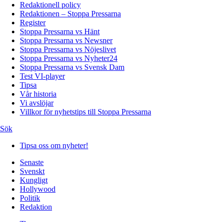
Redaktionell policy
Redaktionen – Stoppa Pressarna
Register
Stoppa Pressarna vs Hänt
Stoppa Pressarna vs Newsner
Stoppa Pressarna vs Nöjeslivet
Stoppa Pressarna vs Nyheter24
Stoppa Pressarna vs Svensk Dam
Test VI-player
Tipsa
Vår historia
Vi avslöjar
Villkor för nyhetstips till Stoppa Pressarna
Sök
Tipsa oss om nyheter!
Senaste
Svenskt
Kungligt
Hollywood
Politik
Redaktion