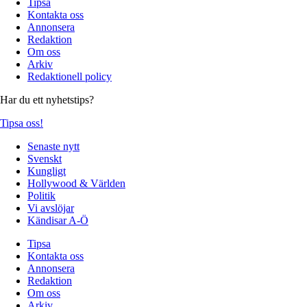
Tipsa
Kontakta oss
Annonsera
Redaktion
Om oss
Arkiv
Redaktionell policy
Har du ett nyhetstips?
Tipsa oss!
Senaste nytt
Svenskt
Kungligt
Hollywood & Världen
Politik
Vi avslöjar
Kändisar A-Ö
Tipsa
Kontakta oss
Annonsera
Redaktion
Om oss
Arkiv