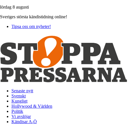
lördag 8 augusti
Sveriges största kändistidning online!
Tipsa oss om nyheter!
Senaste nytt
Svenskt
Kungligt
Hollywood & Världen
Politik
Vi avslöjar
Kändisar A-Ö