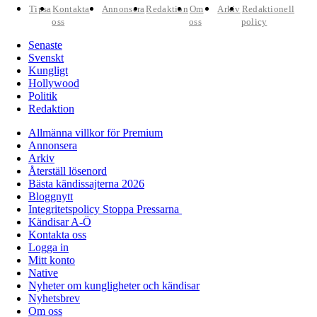
Tipsa
Kontakta
Annonsera
Redaktion
Om
Arkiv
Redaktionell
oss
oss
policy
Senaste
Svenskt
Kungligt
Hollywood
Politik
Redaktion
Allmänna villkor för Premium
Annonsera
Arkiv
Återställ lösenord
Bästa kändissajterna 2026
Bloggnytt
Integritetspolicy Stoppa Pressarna
Kändisar A-Ö
Kontakta oss
Logga in
Mitt konto
Native
Nyheter om kungligheter och kändisar
Nyhetsbrev
Om oss