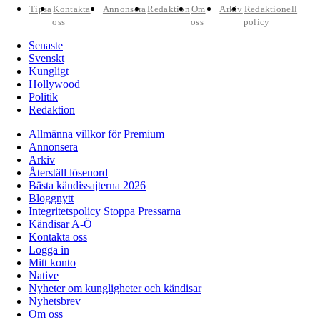
Tipsa
Kontakta
Annonsera
Redaktion
Om
Arkiv
Redaktionell
oss
oss
policy
Senaste
Svenskt
Kungligt
Hollywood
Politik
Redaktion
Allmänna villkor för Premium
Annonsera
Arkiv
Återställ lösenord
Bästa kändissajterna 2026
Bloggnytt
Integritetspolicy Stoppa Pressarna
Kändisar A-Ö
Kontakta oss
Logga in
Mitt konto
Native
Nyheter om kungligheter och kändisar
Nyhetsbrev
Om oss