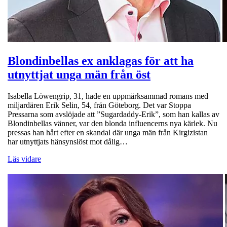
Blondinbellas ex anklagas för att ha
utnyttjat unga män från öst
Isabella Löwengrip, 31, hade en uppmärksammad romans med
miljardären Erik Selin, 54, från Göteborg. Det var Stoppa
Pressarna som avslöjade att ”Sugardaddy-Erik”, som han kallas av
Blondinbellas vänner, var den blonda influencerns nya kärlek. Nu
pressas han hårt efter en skandal där unga män från Kirgizistan
har utnyttjats hänsynslöst mot dålig…
Läs vidare