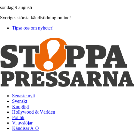
söndag 9 augusti
Sveriges största kändistidning online!
Tipsa oss om nyheter!
Senaste nytt
Svenskt
Kungligt
Hollywood & Världen
Politik
Vi avslöjar
Kändisar A-Ö