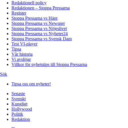
Redaktionell policy
Redaktionen – Stoppa Pressarna
Register
Stoppa Pressarna vs Hänt
Stoppa Pressarna vs Newsner
Stoppa Pressarna vs Nöjeslivet
Stoppa Pressarna vs Nyheter24
Stoppa Pressarna vs Svensk Dam
Test VI-player
Tipsa
Vår historia
Vi avslöjar
Villkor för nyhetstips till Stoppa Pressarna
Sök
Tipsa oss om nyheter!
Senaste
Svenskt
Kungligt
Hollywood
Politik
Redaktion