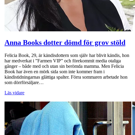
Anna Books dotter dömd för grov stöld
Felicia Book, 29, är kändisdottern som själv har blivit kändis, hon
har medverkat i ”Farmen VIP” och förekommit media otaliga
gånger – både med och utan sin berömda mamma. Men Felicia
Book har även en mörk sida som inte kommer fram i
kändistidningarnas glättiga spalter. Förra sommaren arbetade hon
som dörrförsäljare…
Läs vidare