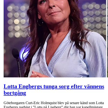
Lotta Engbergs tunga sorg efter vännens
bortgång
Göteborgaren Curt-Eric Holmquist blev på senare känd som Lotta
Engbergs parhäst i ”Lotta på Liseberg” där han var kapellmästare