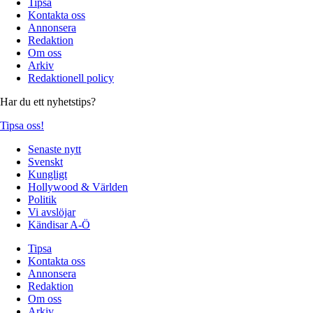
Tipsa
Kontakta oss
Annonsera
Redaktion
Om oss
Arkiv
Redaktionell policy
Har du ett nyhetstips?
Tipsa oss!
Senaste nytt
Svenskt
Kungligt
Hollywood & Världen
Politik
Vi avslöjar
Kändisar A-Ö
Tipsa
Kontakta oss
Annonsera
Redaktion
Om oss
Arkiv