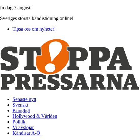
fredag 7 augusti
Sveriges största kändistidning online!
Tipsa oss om nyheter!
Senaste nytt
Svenskt
Kungligt
Hollywood & Världen
Politik
Vi avslöjar
Kändisar A-Ö