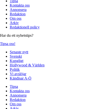
Tipsa
Kontakta oss
Annonsera
Redaktion
Om oss
Arkiv
Redaktionell policy
Har du ett nyhetstips?
Tipsa oss!
Senaste nytt
Svenskt
Kungligt
Hollywood & Världen
Politik
Vi avslöjar
Kändisar A-Ö
Tipsa
Kontakta oss
Annonsera
Redaktion
Om oss
Arkiv