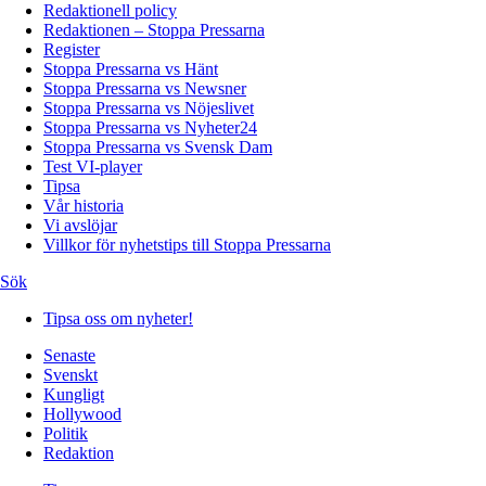
Redaktionell policy
Redaktionen – Stoppa Pressarna
Register
Stoppa Pressarna vs Hänt
Stoppa Pressarna vs Newsner
Stoppa Pressarna vs Nöjeslivet
Stoppa Pressarna vs Nyheter24
Stoppa Pressarna vs Svensk Dam
Test VI-player
Tipsa
Vår historia
Vi avslöjar
Villkor för nyhetstips till Stoppa Pressarna
Sök
Tipsa oss om nyheter!
Senaste
Svenskt
Kungligt
Hollywood
Politik
Redaktion