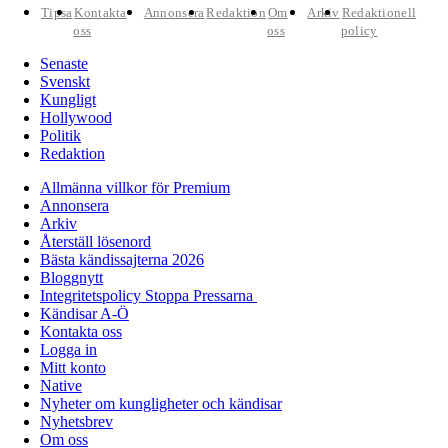
Tipsa
Kontakta
Annonsera
Redaktion
Om
Arkiv
Redaktionell
oss
oss
policy
Senaste
Svenskt
Kungligt
Hollywood
Politik
Redaktion
Allmänna villkor för Premium
Annonsera
Arkiv
Återställ lösenord
Bästa kändissajterna 2026
Bloggnytt
Integritetspolicy Stoppa Pressarna
Kändisar A-Ö
Kontakta oss
Logga in
Mitt konto
Native
Nyheter om kungligheter och kändisar
Nyhetsbrev
Om oss