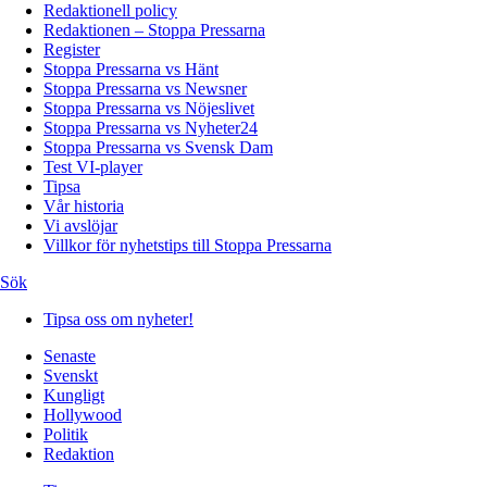
Redaktionell policy
Redaktionen – Stoppa Pressarna
Register
Stoppa Pressarna vs Hänt
Stoppa Pressarna vs Newsner
Stoppa Pressarna vs Nöjeslivet
Stoppa Pressarna vs Nyheter24
Stoppa Pressarna vs Svensk Dam
Test VI-player
Tipsa
Vår historia
Vi avslöjar
Villkor för nyhetstips till Stoppa Pressarna
Sök
Tipsa oss om nyheter!
Senaste
Svenskt
Kungligt
Hollywood
Politik
Redaktion