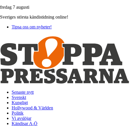
fredag 7 augusti
Sveriges största kändistidning online!
Tipsa oss om nyheter!
Senaste nytt
Svenskt
Kungligt
Hollywood & Världen
Politik
Vi avslöjar
Kändisar A-Ö