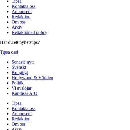
Tipsa
Kontakta oss
Annonsera
Redaktion
Om oss
Arkiv
Redaktionell policy
Har du ett nyhetstips?
Tipsa oss!
Senaste nytt
Svenskt
Kungligt
Hollywood & Världen
Politik
Vi avslöjar
Kändisar A-Ö
Tipsa
Kontakta oss
Annonsera
Redaktion
Om oss
Arkiv