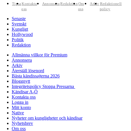
Tipsa
Kontakta
Annonsera
Redaktion
Om
Arkiv
Redaktionell
oss
oss
policy
Senaste
Svenskt
Kungligt
Hollywood
Politik
Redaktion
Allmänna villkor för Premium
Annonsera
Arkiv
Återställ lösenord
Bästa kändissajterna 2026
Bloggnytt
Integritetspolicy Stoppa Pressarna
Kändisar A-Ö
Kontakta oss
Logga in
Mitt konto
Native
Nyheter om kungligheter och kändisar
Nyhetsbrev
Om oss