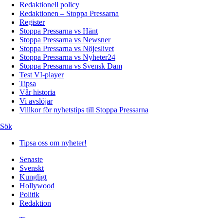
Redaktionell policy
Redaktionen – Stoppa Pressarna
Register
Stoppa Pressarna vs Hänt
Stoppa Pressarna vs Newsner
Stoppa Pressarna vs Nöjeslivet
Stoppa Pressarna vs Nyheter24
Stoppa Pressarna vs Svensk Dam
Test VI-player
Tipsa
Vår historia
Vi avslöjar
Villkor för nyhetstips till Stoppa Pressarna
Sök
Tipsa oss om nyheter!
Senaste
Svenskt
Kungligt
Hollywood
Politik
Redaktion