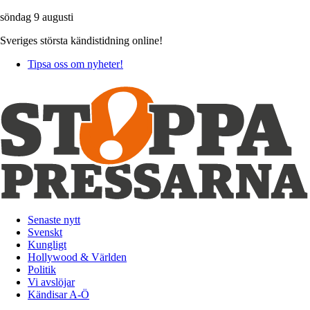
söndag 9 augusti
Sveriges största kändistidning online!
Tipsa oss om nyheter!
Senaste nytt
Svenskt
Kungligt
Hollywood & Världen
Politik
Vi avslöjar
Kändisar A-Ö