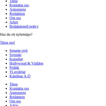
Tipsa
Kontakta oss
Annonsera
Redaktion
Om oss
Arkiv
Redaktionell policy
Har du ett nyhetstips?
Tipsa oss!
Senaste nytt
Svenskt
Kungligt
Hollywood & Världen
Politik
Vi avslöjar
Kändisar A-Ö
Tipsa
Kontakta oss
Annonsera
Redaktion
Om oss
Arkiv