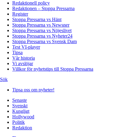
Redaktionell policy
Redaktionen – Stoppa Pressarna
Register
Stoppa Pressarna vs Hänt
Stoppa Pressarna vs Newsner
Stoppa Pressarna vs Nöjeslivet
Stoppa Pressarna vs Nyheter24
Stoppa Pressarna vs Svensk Dam
Test VI-player
Tipsa
Vår historia
Vi avslöjar
Villkor för nyhetstips till Stoppa Pressarna
Sök
Tipsa oss om nyheter!
Senaste
Svenskt
Kungligt
Hollywood
Politik
Redaktion