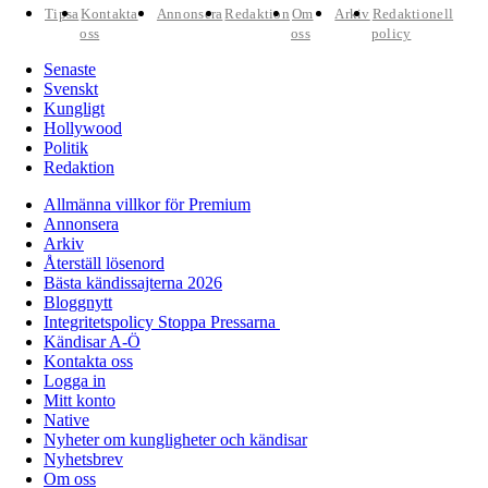
Tipsa
Kontakta
Annonsera
Redaktion
Om
Arkiv
Redaktionell
oss
oss
policy
Senaste
Svenskt
Kungligt
Hollywood
Politik
Redaktion
Allmänna villkor för Premium
Annonsera
Arkiv
Återställ lösenord
Bästa kändissajterna 2026
Bloggnytt
Integritetspolicy Stoppa Pressarna
Kändisar A-Ö
Kontakta oss
Logga in
Mitt konto
Native
Nyheter om kungligheter och kändisar
Nyhetsbrev
Om oss