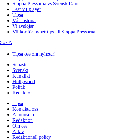
Stoppa Pressarna vs Svensk Dam
Test VI-player
Tipsa
Vår historia
Vi avslöjar
Villkor för nyhetstips till Stoppa Pressarna
Sök
Tipsa oss om nyheter!
Senaste
Svenskt
Kungligt
Hollywood
Politik
Redaktion
Tipsa
Kontakta oss
Annonsera
Redaktion
Om oss
Arkiv
Redaktionell policy