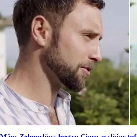
Måns Zelmerlöws hustru Ciara avslöjar tu