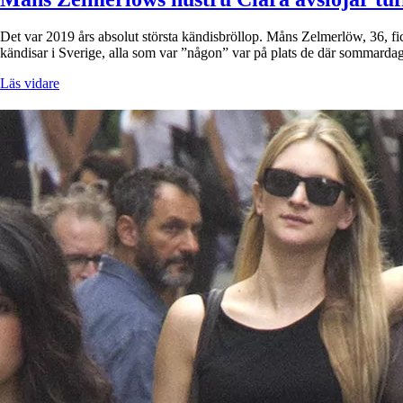
Det var 2019 års absolut största kändisbröllop. Måns Zelmerlöw, 36, fick
kändisar i Sverige, alla som var ”någon” var på plats de där sommarda
Läs vidare