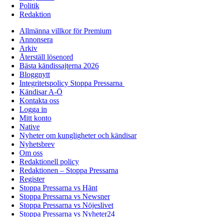
Politik
Redaktion
Allmänna villkor för Premium
Annonsera
Arkiv
Återställ lösenord
Bästa kändissajterna 2026
Bloggnytt
Integritetspolicy Stoppa Pressarna
Kändisar A-Ö
Kontakta oss
Logga in
Mitt konto
Native
Nyheter om kungligheter och kändisar
Nyhetsbrev
Om oss
Redaktionell policy
Redaktionen – Stoppa Pressarna
Register
Stoppa Pressarna vs Hänt
Stoppa Pressarna vs Newsner
Stoppa Pressarna vs Nöjeslivet
Stoppa Pressarna vs Nyheter24