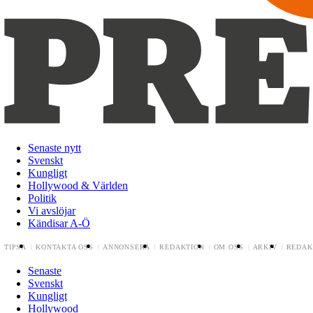
Senaste nytt
Svenskt
Kungligt
Hollywood & Världen
Politik
Vi avslöjar
Kändisar A-Ö
TIPSA
KONTAKTA OSS
ANNONSERA
REDAKTION
OM OSS
ARKIV
REDAK
Senaste
Svenskt
Kungligt
Hollywood