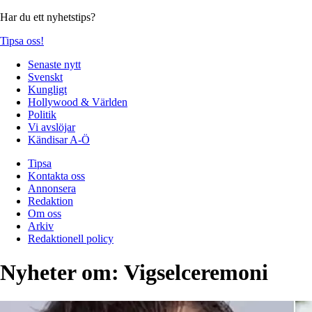
Har du ett nyhetstips?
Tipsa oss!
Senaste nytt
Svenskt
Kungligt
Hollywood & Världen
Politik
Vi avslöjar
Kändisar A-Ö
Tipsa
Kontakta oss
Annonsera
Redaktion
Om oss
Arkiv
Redaktionell policy
Nyheter om:
Vigselceremoni