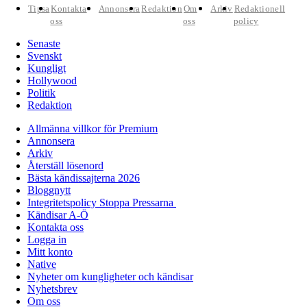
Tipsa
Kontakta
Annonsera
Redaktion
Om
Arkiv
Redaktionell
oss
oss
policy
Senaste
Svenskt
Kungligt
Hollywood
Politik
Redaktion
Allmänna villkor för Premium
Annonsera
Arkiv
Återställ lösenord
Bästa kändissajterna 2026
Bloggnytt
Integritetspolicy Stoppa Pressarna
Kändisar A-Ö
Kontakta oss
Logga in
Mitt konto
Native
Nyheter om kungligheter och kändisar
Nyhetsbrev
Om oss