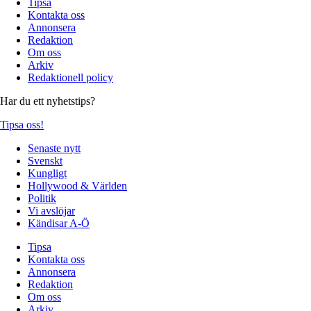
Tipsa
Kontakta oss
Annonsera
Redaktion
Om oss
Arkiv
Redaktionell policy
Har du ett nyhetstips?
Tipsa oss!
Senaste nytt
Svenskt
Kungligt
Hollywood & Världen
Politik
Vi avslöjar
Kändisar A-Ö
Tipsa
Kontakta oss
Annonsera
Redaktion
Om oss
Arkiv