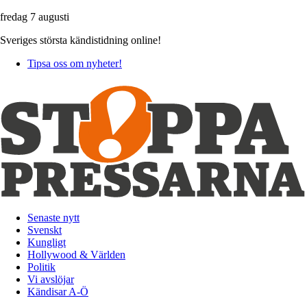
fredag 7 augusti
Sveriges största kändistidning online!
Tipsa oss om nyheter!
Senaste nytt
Svenskt
Kungligt
Hollywood & Världen
Politik
Vi avslöjar
Kändisar A-Ö