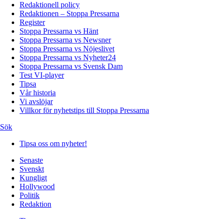
Redaktionell policy
Redaktionen – Stoppa Pressarna
Register
Stoppa Pressarna vs Hänt
Stoppa Pressarna vs Newsner
Stoppa Pressarna vs Nöjeslivet
Stoppa Pressarna vs Nyheter24
Stoppa Pressarna vs Svensk Dam
Test VI-player
Tipsa
Vår historia
Vi avslöjar
Villkor för nyhetstips till Stoppa Pressarna
Sök
Tipsa oss om nyheter!
Senaste
Svenskt
Kungligt
Hollywood
Politik
Redaktion