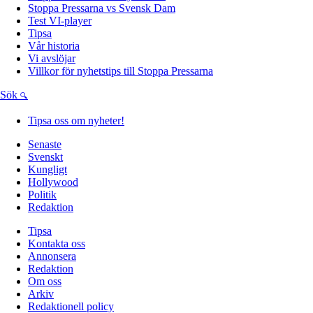
Stoppa Pressarna vs Svensk Dam
Test VI-player
Tipsa
Vår historia
Vi avslöjar
Villkor för nyhetstips till Stoppa Pressarna
Sök
Tipsa oss om nyheter!
Senaste
Svenskt
Kungligt
Hollywood
Politik
Redaktion
Tipsa
Kontakta oss
Annonsera
Redaktion
Om oss
Arkiv
Redaktionell policy