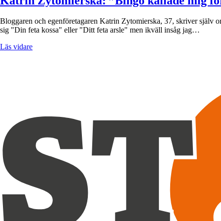
Katrin Zytomierska: ”Bingo kallade mig för
Bloggaren och egenföretagaren Katrin Zytomierska, 37, skriver själv om B
sig "Din feta kossa" eller "Ditt feta arsle" men ikväll insåg jag…
Läs vidare