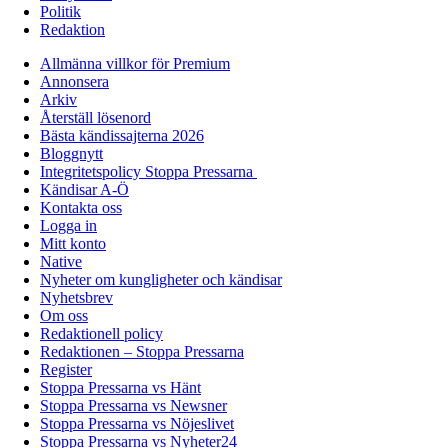
Politik
Redaktion
Allmänna villkor för Premium
Annonsera
Arkiv
Återställ lösenord
Bästa kändissajterna 2026
Bloggnytt
Integritetspolicy Stoppa Pressarna
Kändisar A-Ö
Kontakta oss
Logga in
Mitt konto
Native
Nyheter om kungligheter och kändisar
Nyhetsbrev
Om oss
Redaktionell policy
Redaktionen – Stoppa Pressarna
Register
Stoppa Pressarna vs Hänt
Stoppa Pressarna vs Newsner
Stoppa Pressarna vs Nöjeslivet
Stoppa Pressarna vs Nyheter24