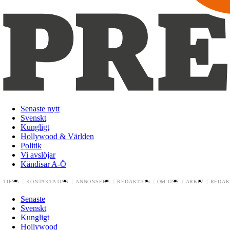
Senaste nytt
Svenskt
Kungligt
Hollywood & Världen
Politik
Vi avslöjar
Kändisar A-Ö
TIPSA
KONTAKTA OSS
ANNONSERA
REDAKTION
OM OSS
ARKIV
REDAK
Senaste
Svenskt
Kungligt
Hollywood