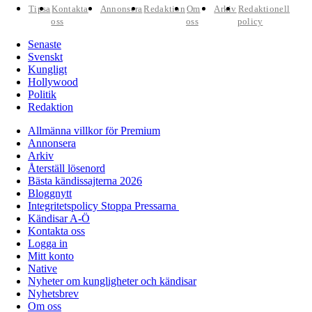
Tipsa
Kontakta
Annonsera
Redaktion
Om
Arkiv
Redaktionell
oss
oss
policy
Senaste
Svenskt
Kungligt
Hollywood
Politik
Redaktion
Allmänna villkor för Premium
Annonsera
Arkiv
Återställ lösenord
Bästa kändissajterna 2026
Bloggnytt
Integritetspolicy Stoppa Pressarna
Kändisar A-Ö
Kontakta oss
Logga in
Mitt konto
Native
Nyheter om kungligheter och kändisar
Nyhetsbrev
Om oss