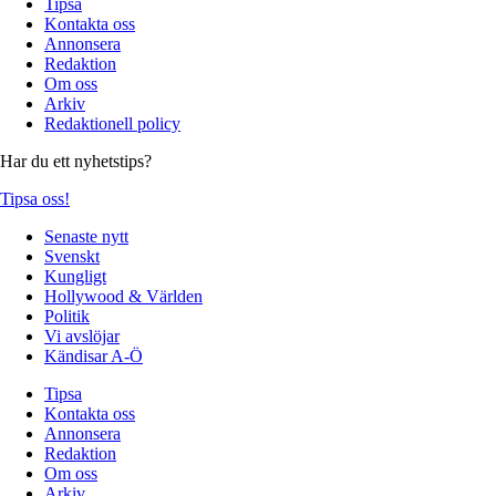
Tipsa
Kontakta oss
Annonsera
Redaktion
Om oss
Arkiv
Redaktionell policy
Har du ett nyhetstips?
Tipsa oss!
Senaste nytt
Svenskt
Kungligt
Hollywood & Världen
Politik
Vi avslöjar
Kändisar A-Ö
Tipsa
Kontakta oss
Annonsera
Redaktion
Om oss
Arkiv