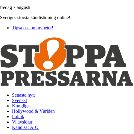
fredag 7 augusti
Sveriges största kändistidning online!
Tipsa oss om nyheter!
Senaste nytt
Svenskt
Kungligt
Hollywood & Världen
Politik
Vi avslöjar
Kändisar A-Ö