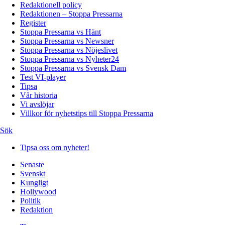
Redaktionell policy
Redaktionen – Stoppa Pressarna
Register
Stoppa Pressarna vs Hänt
Stoppa Pressarna vs Newsner
Stoppa Pressarna vs Nöjeslivet
Stoppa Pressarna vs Nyheter24
Stoppa Pressarna vs Svensk Dam
Test VI-player
Tipsa
Vår historia
Vi avslöjar
Villkor för nyhetstips till Stoppa Pressarna
Sök
Tipsa oss om nyheter!
Senaste
Svenskt
Kungligt
Hollywood
Politik
Redaktion