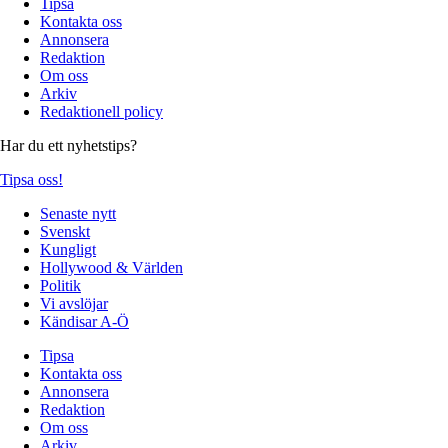
Tipsa
Kontakta oss
Annonsera
Redaktion
Om oss
Arkiv
Redaktionell policy
Har du ett nyhetstips?
Tipsa oss!
Senaste nytt
Svenskt
Kungligt
Hollywood & Världen
Politik
Vi avslöjar
Kändisar A-Ö
Tipsa
Kontakta oss
Annonsera
Redaktion
Om oss
Arkiv