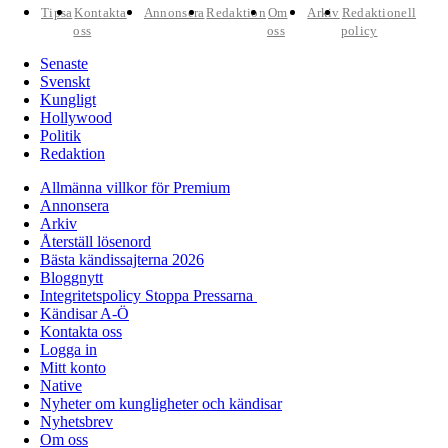
Tipsa
Kontakta
Annonsera
Redaktion
Om
Arkiv
Redaktionell
oss
oss
policy
Senaste
Svenskt
Kungligt
Hollywood
Politik
Redaktion
Allmänna villkor för Premium
Annonsera
Arkiv
Återställ lösenord
Bästa kändissajterna 2026
Bloggnytt
Integritetspolicy Stoppa Pressarna
Kändisar A-Ö
Kontakta oss
Logga in
Mitt konto
Native
Nyheter om kungligheter och kändisar
Nyhetsbrev
Om oss