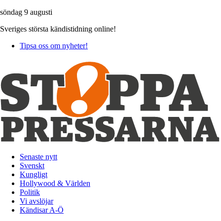
söndag 9 augusti
Sveriges största kändistidning online!
Tipsa oss om nyheter!
Senaste nytt
Svenskt
Kungligt
Hollywood & Världen
Politik
Vi avslöjar
Kändisar A-Ö