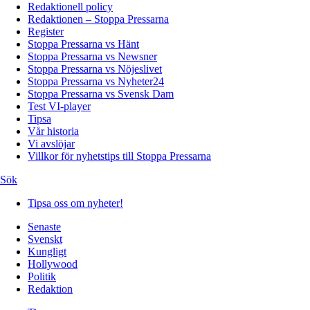
Redaktionell policy
Redaktionen – Stoppa Pressarna
Register
Stoppa Pressarna vs Hänt
Stoppa Pressarna vs Newsner
Stoppa Pressarna vs Nöjeslivet
Stoppa Pressarna vs Nyheter24
Stoppa Pressarna vs Svensk Dam
Test VI-player
Tipsa
Vår historia
Vi avslöjar
Villkor för nyhetstips till Stoppa Pressarna
Sök
Tipsa oss om nyheter!
Senaste
Svenskt
Kungligt
Hollywood
Politik
Redaktion