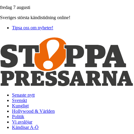
fredag 7 augusti
Sveriges största kändistidning online!
Tipsa oss om nyheter!
Senaste nytt
Svenskt
Kungligt
Hollywood & Världen
Politik
Vi avslöjar
Kändisar A-Ö