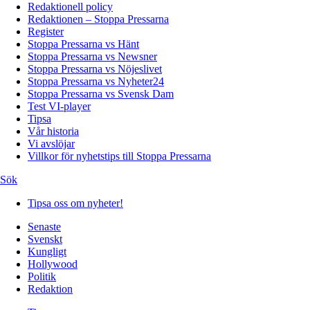
Redaktionell policy
Redaktionen – Stoppa Pressarna
Register
Stoppa Pressarna vs Hänt
Stoppa Pressarna vs Newsner
Stoppa Pressarna vs Nöjeslivet
Stoppa Pressarna vs Nyheter24
Stoppa Pressarna vs Svensk Dam
Test VI-player
Tipsa
Vår historia
Vi avslöjar
Villkor för nyhetstips till Stoppa Pressarna
Sök
Tipsa oss om nyheter!
Senaste
Svenskt
Kungligt
Hollywood
Politik
Redaktion