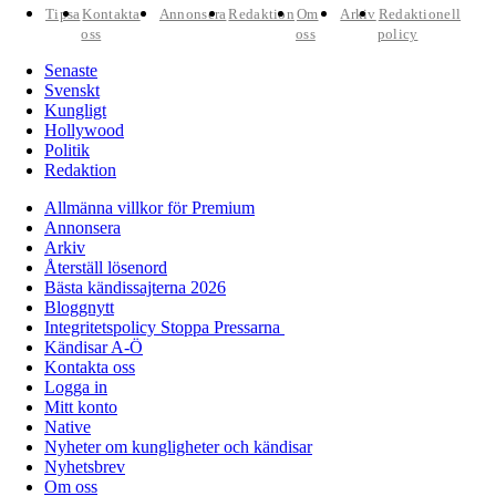
Tipsa
Kontakta
Annonsera
Redaktion
Om
Arkiv
Redaktionell
oss
oss
policy
Senaste
Svenskt
Kungligt
Hollywood
Politik
Redaktion
Allmänna villkor för Premium
Annonsera
Arkiv
Återställ lösenord
Bästa kändissajterna 2026
Bloggnytt
Integritetspolicy Stoppa Pressarna
Kändisar A-Ö
Kontakta oss
Logga in
Mitt konto
Native
Nyheter om kungligheter och kändisar
Nyhetsbrev
Om oss