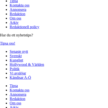
Tipsa
Kontakta oss
Annonsera
Redaktion
Om oss
Arkiv
Redaktionell policy
Har du ett nyhetstips?
Tipsa oss!
Senaste nytt
Svenskt
Kungligt
Hollywood & Världen
Politik
Vi avslöjar
Kändisar A-Ö
Tipsa
Kontakta oss
Annonsera
Redaktion
Om oss
Arkiv