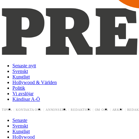
Senaste nytt
Svenskt
Kungligt
Hollywood & Världen
Politik
Vi avslöjar
Kändisar A-Ö
TIPSA
KONTAKTA OSS
ANNONSERA
REDAKTION
OM OSS
ARKIV
REDAK
Senaste
Svenskt
Kungligt
Hollywood