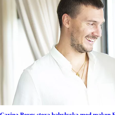
Carina Bergs stora babylycka med maken 