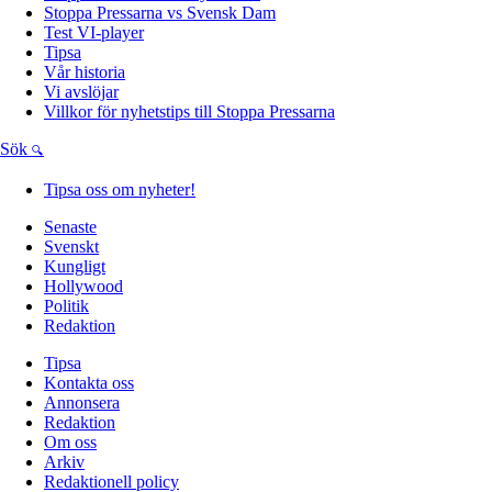
Stoppa Pressarna vs Svensk Dam
Test VI-player
Tipsa
Vår historia
Vi avslöjar
Villkor för nyhetstips till Stoppa Pressarna
Sök
Tipsa oss om nyheter!
Senaste
Svenskt
Kungligt
Hollywood
Politik
Redaktion
Tipsa
Kontakta oss
Annonsera
Redaktion
Om oss
Arkiv
Redaktionell policy