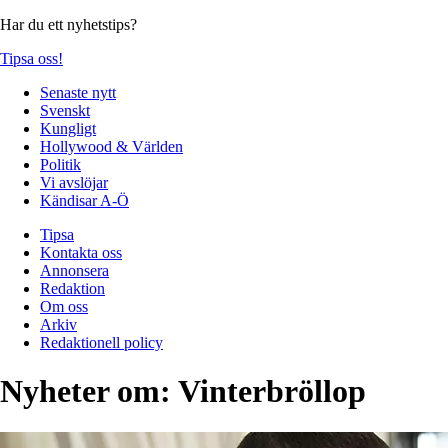
Har du ett nyhetstips?
Tipsa oss!
Senaste nytt
Svenskt
Kungligt
Hollywood & Världen
Politik
Vi avslöjar
Kändisar A-Ö
Tipsa
Kontakta oss
Annonsera
Redaktion
Om oss
Arkiv
Redaktionell policy
Nyheter om:
Vinterbröllop