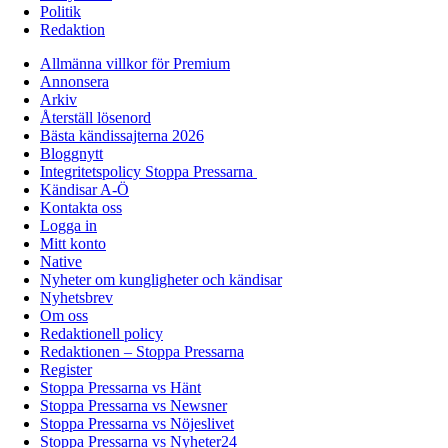
Politik
Redaktion
Allmänna villkor för Premium
Annonsera
Arkiv
Återställ lösenord
Bästa kändissajterna 2026
Bloggnytt
Integritetspolicy Stoppa Pressarna
Kändisar A-Ö
Kontakta oss
Logga in
Mitt konto
Native
Nyheter om kungligheter och kändisar
Nyhetsbrev
Om oss
Redaktionell policy
Redaktionen – Stoppa Pressarna
Register
Stoppa Pressarna vs Hänt
Stoppa Pressarna vs Newsner
Stoppa Pressarna vs Nöjeslivet
Stoppa Pressarna vs Nyheter24