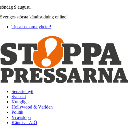
söndag 9 augusti
Sveriges största kändistidning online!
Tipsa oss om nyheter!
Senaste nytt
Svenskt
Kungligt
Hollywood & Världen
Politik
Vi avslöjar
Kändisar A-Ö