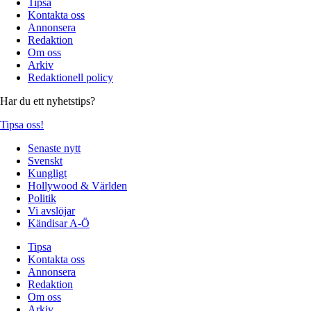
Tipsa
Kontakta oss
Annonsera
Redaktion
Om oss
Arkiv
Redaktionell policy
Har du ett nyhetstips?
Tipsa oss!
Senaste nytt
Svenskt
Kungligt
Hollywood & Världen
Politik
Vi avslöjar
Kändisar A-Ö
Tipsa
Kontakta oss
Annonsera
Redaktion
Om oss
Arkiv