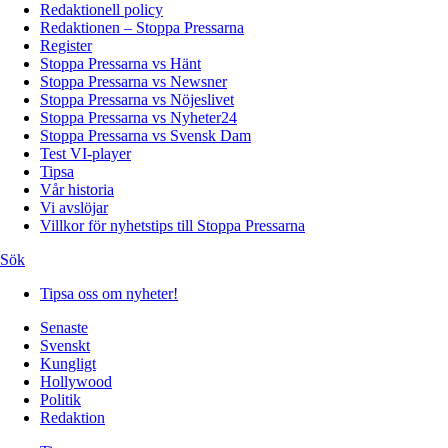
Redaktionell policy
Redaktionen – Stoppa Pressarna
Register
Stoppa Pressarna vs Hänt
Stoppa Pressarna vs Newsner
Stoppa Pressarna vs Nöjeslivet
Stoppa Pressarna vs Nyheter24
Stoppa Pressarna vs Svensk Dam
Test VI-player
Tipsa
Vår historia
Vi avslöjar
Villkor för nyhetstips till Stoppa Pressarna
Sök
Tipsa oss om nyheter!
Senaste
Svenskt
Kungligt
Hollywood
Politik
Redaktion