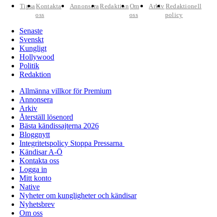
Tipsa
Kontakta
Annonsera
Redaktion
Om
Arkiv
Redaktionell
oss
oss
policy
Senaste
Svenskt
Kungligt
Hollywood
Politik
Redaktion
Allmänna villkor för Premium
Annonsera
Arkiv
Återställ lösenord
Bästa kändissajterna 2026
Bloggnytt
Integritetspolicy Stoppa Pressarna
Kändisar A-Ö
Kontakta oss
Logga in
Mitt konto
Native
Nyheter om kungligheter och kändisar
Nyhetsbrev
Om oss