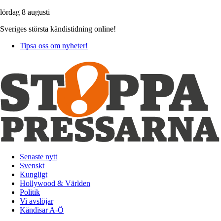
lördag 8 augusti
Sveriges största kändistidning online!
Tipsa oss om nyheter!
Senaste nytt
Svenskt
Kungligt
Hollywood & Världen
Politik
Vi avslöjar
Kändisar A-Ö