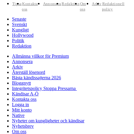
Tipsa
Kontakta
Annonsera
Redaktion
Om
Arkiv
Redaktionell
oss
oss
policy
Senaste
Svenskt
Kungligt
Hollywood
Politik
Redaktion
Allmänna villkor för Premium
Annonsera
Arkiv
Återställ lösenord
Bästa kändissajterna 2026
Bloggnytt
Integritetspolicy Stoppa Pressarna
Kändisar A-Ö
Kontakta oss
Logga in
Mitt konto
Native
Nyheter om kungligheter och kändisar
Nyhetsbrev
Om oss