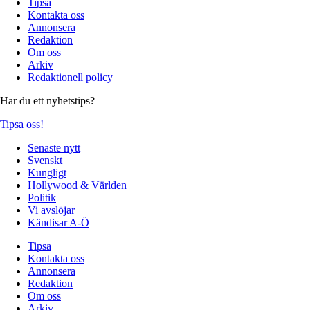
Tipsa
Kontakta oss
Annonsera
Redaktion
Om oss
Arkiv
Redaktionell policy
Har du ett nyhetstips?
Tipsa oss!
Senaste nytt
Svenskt
Kungligt
Hollywood & Världen
Politik
Vi avslöjar
Kändisar A-Ö
Tipsa
Kontakta oss
Annonsera
Redaktion
Om oss
Arkiv