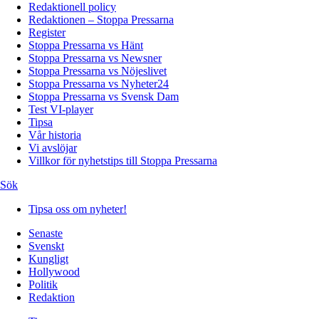
Redaktionell policy
Redaktionen – Stoppa Pressarna
Register
Stoppa Pressarna vs Hänt
Stoppa Pressarna vs Newsner
Stoppa Pressarna vs Nöjeslivet
Stoppa Pressarna vs Nyheter24
Stoppa Pressarna vs Svensk Dam
Test VI-player
Tipsa
Vår historia
Vi avslöjar
Villkor för nyhetstips till Stoppa Pressarna
Sök
Tipsa oss om nyheter!
Senaste
Svenskt
Kungligt
Hollywood
Politik
Redaktion