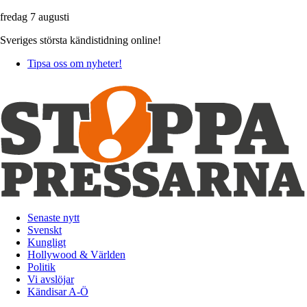
fredag 7 augusti
Sveriges största kändistidning online!
Tipsa oss om nyheter!
Senaste nytt
Svenskt
Kungligt
Hollywood & Världen
Politik
Vi avslöjar
Kändisar A-Ö