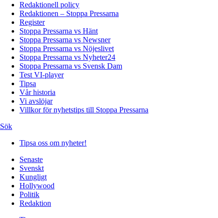
Redaktionell policy
Redaktionen – Stoppa Pressarna
Register
Stoppa Pressarna vs Hänt
Stoppa Pressarna vs Newsner
Stoppa Pressarna vs Nöjeslivet
Stoppa Pressarna vs Nyheter24
Stoppa Pressarna vs Svensk Dam
Test VI-player
Tipsa
Vår historia
Vi avslöjar
Villkor för nyhetstips till Stoppa Pressarna
Sök
Tipsa oss om nyheter!
Senaste
Svenskt
Kungligt
Hollywood
Politik
Redaktion