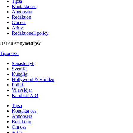
Tipsa
Kontakta oss
Annonsera
Redaktion
Om oss
Arkiv
Redaktionell policy
Har du ett nyhetstips?
Tipsa oss!
Senaste nytt
Svenskt
Kungligt
Hollywood & Världen
Politik
Vi avslöjar
Kändisar A-Ö
Tipsa
Kontakta oss
Annonsera
Redaktion
Om oss
Arkiv