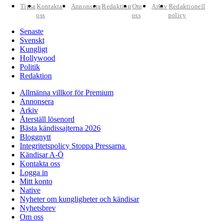
Tipsa
Kontakta
Annonsera
Redaktion
Om
Arkiv
Redaktionell
oss
oss
policy
Senaste
Svenskt
Kungligt
Hollywood
Politik
Redaktion
Allmänna villkor för Premium
Annonsera
Arkiv
Återställ lösenord
Bästa kändissajterna 2026
Bloggnytt
Integritetspolicy Stoppa Pressarna
Kändisar A-Ö
Kontakta oss
Logga in
Mitt konto
Native
Nyheter om kungligheter och kändisar
Nyhetsbrev
Om oss