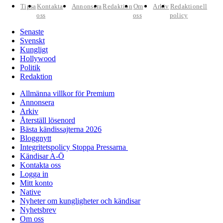
Tipsa
Kontakta
Annonsera
Redaktion
Om
Arkiv
Redaktionell
oss
oss
policy
Senaste
Svenskt
Kungligt
Hollywood
Politik
Redaktion
Allmänna villkor för Premium
Annonsera
Arkiv
Återställ lösenord
Bästa kändissajterna 2026
Bloggnytt
Integritetspolicy Stoppa Pressarna
Kändisar A-Ö
Kontakta oss
Logga in
Mitt konto
Native
Nyheter om kungligheter och kändisar
Nyhetsbrev
Om oss