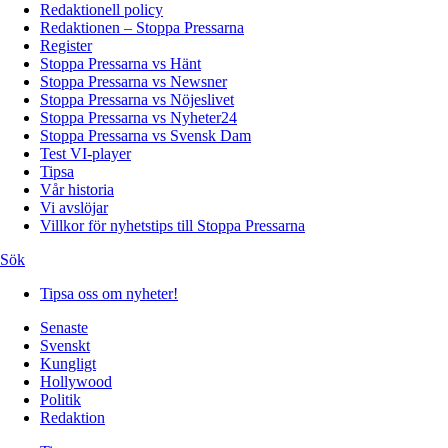
Redaktionell policy
Redaktionen – Stoppa Pressarna
Register
Stoppa Pressarna vs Hänt
Stoppa Pressarna vs Newsner
Stoppa Pressarna vs Nöjeslivet
Stoppa Pressarna vs Nyheter24
Stoppa Pressarna vs Svensk Dam
Test VI-player
Tipsa
Vår historia
Vi avslöjar
Villkor för nyhetstips till Stoppa Pressarna
Sök
Tipsa oss om nyheter!
Senaste
Svenskt
Kungligt
Hollywood
Politik
Redaktion