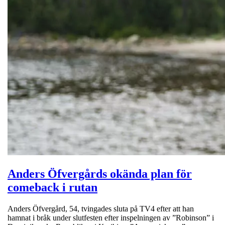
Anders Öfvergårds okända plan för
comeback i rutan
Anders Öfvergård, 54, tvingades sluta på TV4 efter att han
hamnat i bråk under slutfesten efter inspelningen av ”Robinson” i