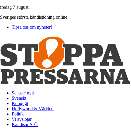
fredag 7 augusti
Sveriges största kändistidning online!
Tipsa oss om nyheter!
Senaste nytt
Svenskt
Kungligt
Hollywood & Världen
Politik
Vi avslöjar
Kändisar A-Ö