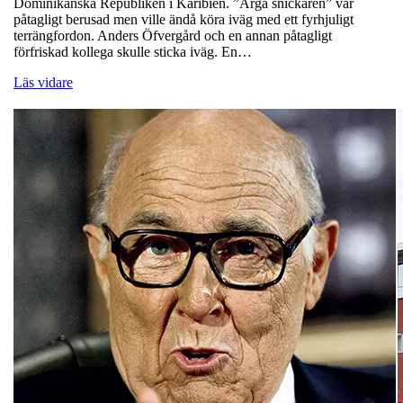
Dominikanska Republiken i Karibien. ”Arga snickaren” var
påtagligt berusad men ville ändå köra iväg med ett fyrhjuligt
terrängfordon. Anders Öfvergård och en annan påtagligt
förfriskad kollega skulle sticka iväg. En…
Läs vidare