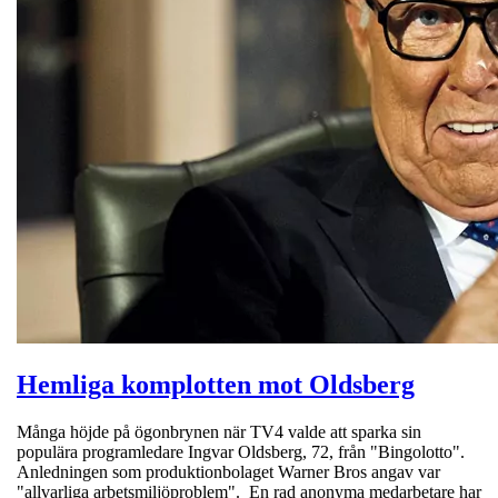
Hemliga komplotten mot Oldsberg
Många höjde på ögonbrynen när TV4 valde att sparka sin
populära programledare Ingvar Oldsberg, 72, från "Bingolotto".
Anledningen som produktionbolaget Warner Bros angav var
"allvarliga arbetsmiljöproblem". En rad anonyma medarbetare har