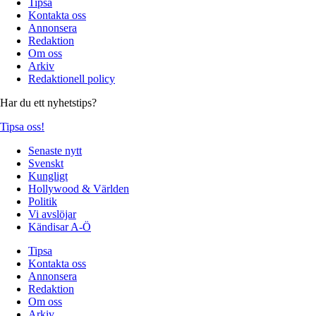
Tipsa
Kontakta oss
Annonsera
Redaktion
Om oss
Arkiv
Redaktionell policy
Har du ett nyhetstips?
Tipsa oss!
Senaste nytt
Svenskt
Kungligt
Hollywood & Världen
Politik
Vi avslöjar
Kändisar A-Ö
Tipsa
Kontakta oss
Annonsera
Redaktion
Om oss
Arkiv