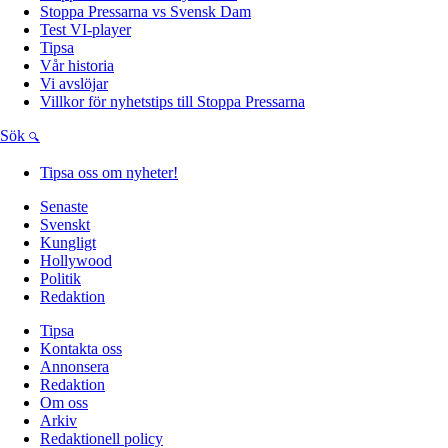
Stoppa Pressarna vs Svensk Dam
Test VI-player
Tipsa
Vår historia
Vi avslöjar
Villkor för nyhetstips till Stoppa Pressarna
Sök
Tipsa oss om nyheter!
Senaste
Svenskt
Kungligt
Hollywood
Politik
Redaktion
Tipsa
Kontakta oss
Annonsera
Redaktion
Om oss
Arkiv
Redaktionell policy