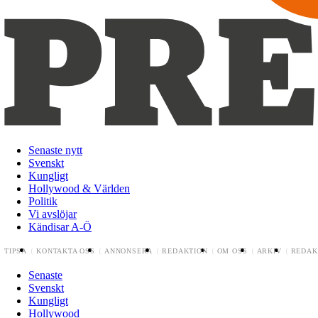
Senaste nytt
Svenskt
Kungligt
Hollywood & Världen
Politik
Vi avslöjar
Kändisar A-Ö
TIPSA
KONTAKTA OSS
ANNONSERA
REDAKTION
OM OSS
ARKIV
REDAK
Senaste
Svenskt
Kungligt
Hollywood