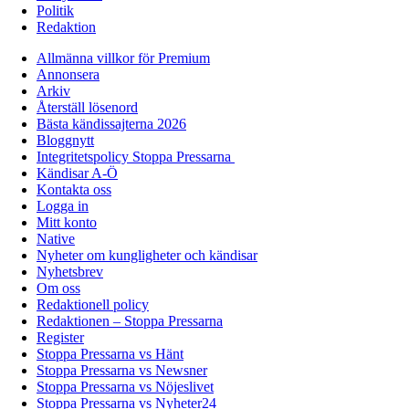
Politik
Redaktion
Allmänna villkor för Premium
Annonsera
Arkiv
Återställ lösenord
Bästa kändissajterna 2026
Bloggnytt
Integritetspolicy Stoppa Pressarna
Kändisar A-Ö
Kontakta oss
Logga in
Mitt konto
Native
Nyheter om kungligheter och kändisar
Nyhetsbrev
Om oss
Redaktionell policy
Redaktionen – Stoppa Pressarna
Register
Stoppa Pressarna vs Hänt
Stoppa Pressarna vs Newsner
Stoppa Pressarna vs Nöjeslivet
Stoppa Pressarna vs Nyheter24