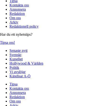
Tipsa
Kontakta oss
Annonsera
Redaktion
Om oss
Arkiv
Redaktionell policy
Har du ett nyhetstips?
Tipsa oss!
Senaste nytt
Svenskt
Kungligt
Hollywood & Världen
Politik
Vi avslöjar
Kändisar A-Ö
Tipsa
Kontakta oss
Annonsera
Redaktion
Om oss
Arkiv