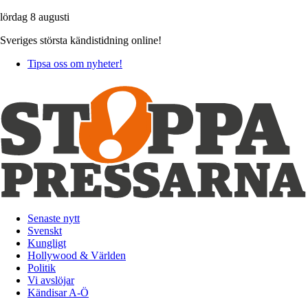
lördag 8 augusti
Sveriges största kändistidning online!
Tipsa oss om nyheter!
Senaste nytt
Svenskt
Kungligt
Hollywood & Världen
Politik
Vi avslöjar
Kändisar A-Ö