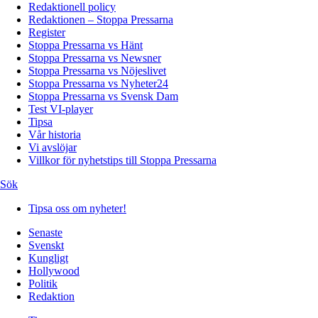
Redaktionell policy
Redaktionen – Stoppa Pressarna
Register
Stoppa Pressarna vs Hänt
Stoppa Pressarna vs Newsner
Stoppa Pressarna vs Nöjeslivet
Stoppa Pressarna vs Nyheter24
Stoppa Pressarna vs Svensk Dam
Test VI-player
Tipsa
Vår historia
Vi avslöjar
Villkor för nyhetstips till Stoppa Pressarna
Sök
Tipsa oss om nyheter!
Senaste
Svenskt
Kungligt
Hollywood
Politik
Redaktion