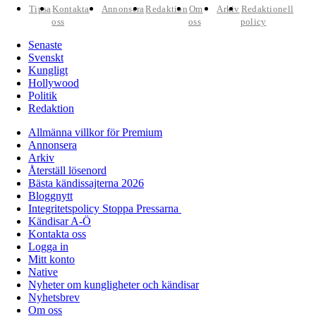
Tipsa
Kontakta
Annonsera
Redaktion
Om
Arkiv
Redaktionell
oss
oss
policy
Senaste
Svenskt
Kungligt
Hollywood
Politik
Redaktion
Allmänna villkor för Premium
Annonsera
Arkiv
Återställ lösenord
Bästa kändissajterna 2026
Bloggnytt
Integritetspolicy Stoppa Pressarna
Kändisar A-Ö
Kontakta oss
Logga in
Mitt konto
Native
Nyheter om kungligheter och kändisar
Nyhetsbrev
Om oss