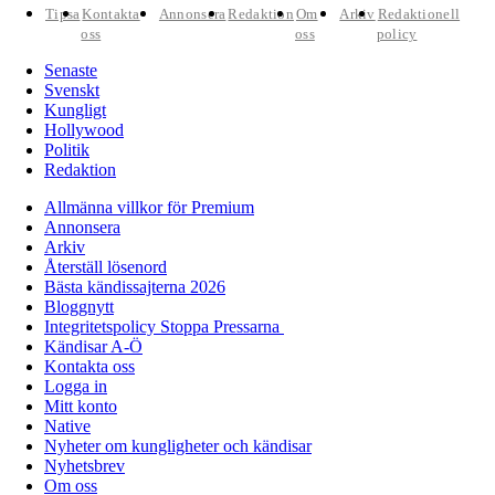
Tipsa
Kontakta
Annonsera
Redaktion
Om
Arkiv
Redaktionell
oss
oss
policy
Senaste
Svenskt
Kungligt
Hollywood
Politik
Redaktion
Allmänna villkor för Premium
Annonsera
Arkiv
Återställ lösenord
Bästa kändissajterna 2026
Bloggnytt
Integritetspolicy Stoppa Pressarna
Kändisar A-Ö
Kontakta oss
Logga in
Mitt konto
Native
Nyheter om kungligheter och kändisar
Nyhetsbrev
Om oss