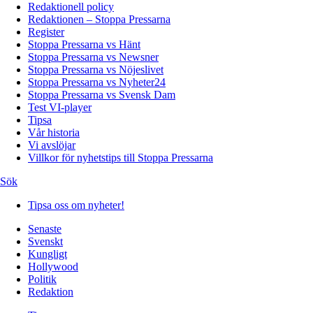
Redaktionell policy
Redaktionen – Stoppa Pressarna
Register
Stoppa Pressarna vs Hänt
Stoppa Pressarna vs Newsner
Stoppa Pressarna vs Nöjeslivet
Stoppa Pressarna vs Nyheter24
Stoppa Pressarna vs Svensk Dam
Test VI-player
Tipsa
Vår historia
Vi avslöjar
Villkor för nyhetstips till Stoppa Pressarna
Sök
Tipsa oss om nyheter!
Senaste
Svenskt
Kungligt
Hollywood
Politik
Redaktion