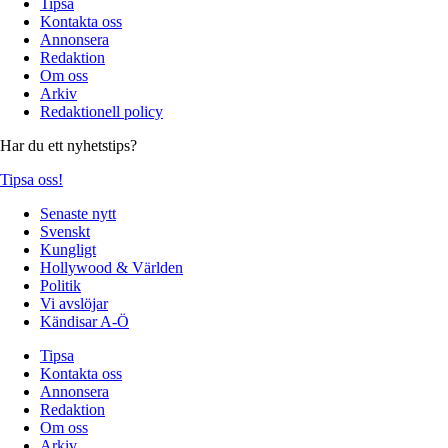
Tipsa
Kontakta oss
Annonsera
Redaktion
Om oss
Arkiv
Redaktionell policy
Har du ett nyhetstips?
Tipsa oss!
Senaste nytt
Svenskt
Kungligt
Hollywood & Världen
Politik
Vi avslöjar
Kändisar A-Ö
Tipsa
Kontakta oss
Annonsera
Redaktion
Om oss
Arkiv