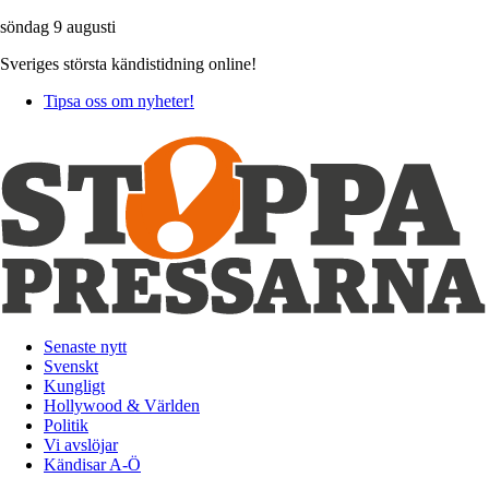
söndag 9 augusti
Sveriges största kändistidning online!
Tipsa oss om nyheter!
Senaste nytt
Svenskt
Kungligt
Hollywood & Världen
Politik
Vi avslöjar
Kändisar A-Ö