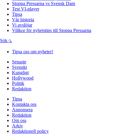
Stoppa Pressarna vs Svensk Dam
Test VI-player
Tipsa
Vår historia
Vi avslöjar
Villkor för nyhetstips till Stoppa Pressarna
Sök
Tipsa oss om nyheter!
Senaste
Svenskt
Kungligt
Hollywood
Politik
Redaktion
Tipsa
Kontakta oss
Annonsera
Redaktion
Om oss
Arkiv
Redaktionell policy