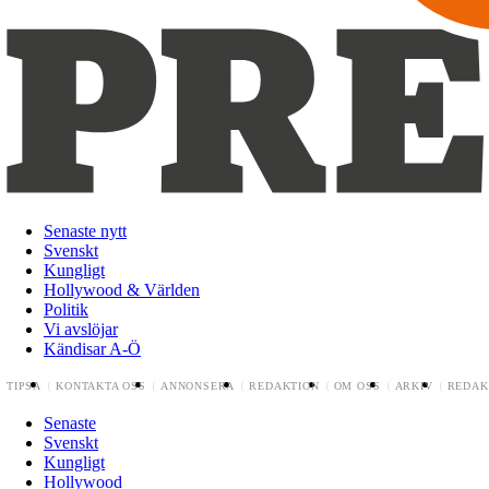
Senaste nytt
Svenskt
Kungligt
Hollywood & Världen
Politik
Vi avslöjar
Kändisar A-Ö
TIPSA
KONTAKTA OSS
ANNONSERA
REDAKTION
OM OSS
ARKIV
REDAK
Senaste
Svenskt
Kungligt
Hollywood