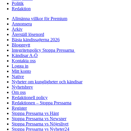
Politik
Redaktion
Allmänna villkor för Premium
Annonsera
Arkiv
Återställ lösenord
Bästa kändissajterna 2026
Bloggnytt
Integritetspolicy Stoppa Pressarna
Kändisar A-Ö
Kontakta oss
Logga in
Mitt konto
Native
Nyheter om kungligheter och kändisar
Nyhetsbrev
Om oss
Redaktionell policy
Redaktionen – Stoppa Pressarna
Register
Stoppa Pressarna vs Hänt
Stoppa Pressarna vs Newsner
Stoppa Pressarna vs Nöjeslivet
Stoppa Pressarna vs Nyheter24