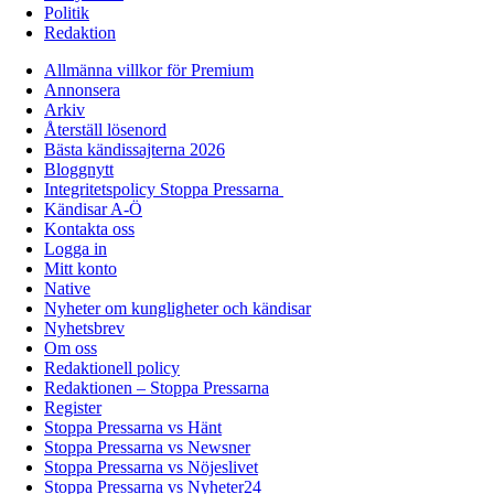
Politik
Redaktion
Allmänna villkor för Premium
Annonsera
Arkiv
Återställ lösenord
Bästa kändissajterna 2026
Bloggnytt
Integritetspolicy Stoppa Pressarna
Kändisar A-Ö
Kontakta oss
Logga in
Mitt konto
Native
Nyheter om kungligheter och kändisar
Nyhetsbrev
Om oss
Redaktionell policy
Redaktionen – Stoppa Pressarna
Register
Stoppa Pressarna vs Hänt
Stoppa Pressarna vs Newsner
Stoppa Pressarna vs Nöjeslivet
Stoppa Pressarna vs Nyheter24