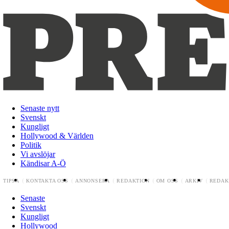
Senaste nytt
Svenskt
Kungligt
Hollywood & Världen
Politik
Vi avslöjar
Kändisar A-Ö
TIPSA
KONTAKTA OSS
ANNONSERA
REDAKTION
OM OSS
ARKIV
REDAK
Senaste
Svenskt
Kungligt
Hollywood