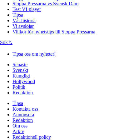
Stoppa Pressarna vs Svensk Dam
Test VI-player
Tipsa
Vår historia
Vi avslöjar
Villkor för nyhetstips till Stoppa Pressarna
Sök
Tipsa oss om nyheter!
Senaste
Svenskt
Kungligt
Hollywood
Politik
Redaktion
Tipsa
Kontakta oss
Annonsera
Redaktion
Om oss
Arkiv
Redaktionell policy