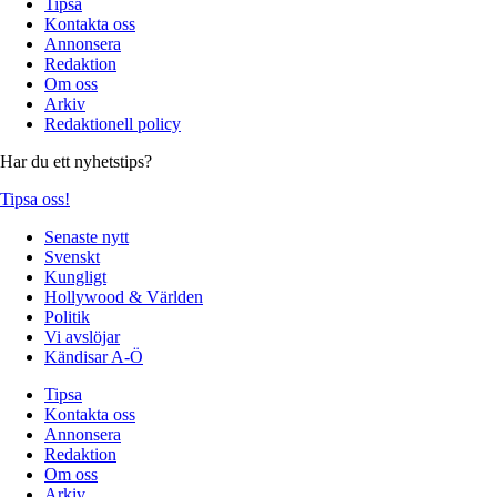
Tipsa
Kontakta oss
Annonsera
Redaktion
Om oss
Arkiv
Redaktionell policy
Har du ett nyhetstips?
Tipsa oss!
Senaste nytt
Svenskt
Kungligt
Hollywood & Världen
Politik
Vi avslöjar
Kändisar A-Ö
Tipsa
Kontakta oss
Annonsera
Redaktion
Om oss
Arkiv