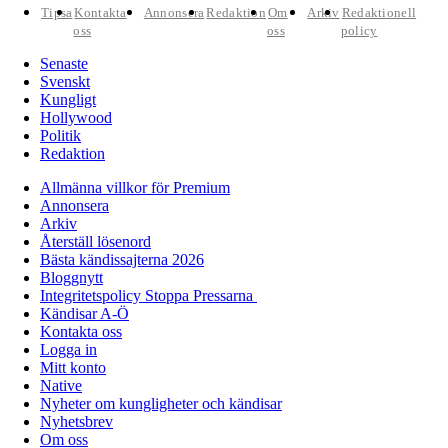
Tipsa
Kontakta
Annonsera
Redaktion
Om
Arkiv
Redaktionell
oss
oss
policy
Senaste
Svenskt
Kungligt
Hollywood
Politik
Redaktion
Allmänna villkor för Premium
Annonsera
Arkiv
Återställ lösenord
Bästa kändissajterna 2026
Bloggnytt
Integritetspolicy Stoppa Pressarna
Kändisar A-Ö
Kontakta oss
Logga in
Mitt konto
Native
Nyheter om kungligheter och kändisar
Nyhetsbrev
Om oss