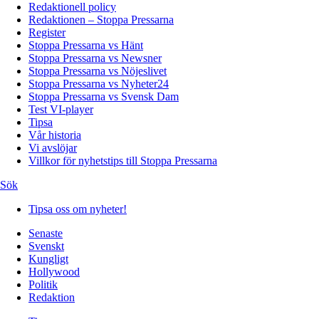
Redaktionell policy
Redaktionen – Stoppa Pressarna
Register
Stoppa Pressarna vs Hänt
Stoppa Pressarna vs Newsner
Stoppa Pressarna vs Nöjeslivet
Stoppa Pressarna vs Nyheter24
Stoppa Pressarna vs Svensk Dam
Test VI-player
Tipsa
Vår historia
Vi avslöjar
Villkor för nyhetstips till Stoppa Pressarna
Sök
Tipsa oss om nyheter!
Senaste
Svenskt
Kungligt
Hollywood
Politik
Redaktion