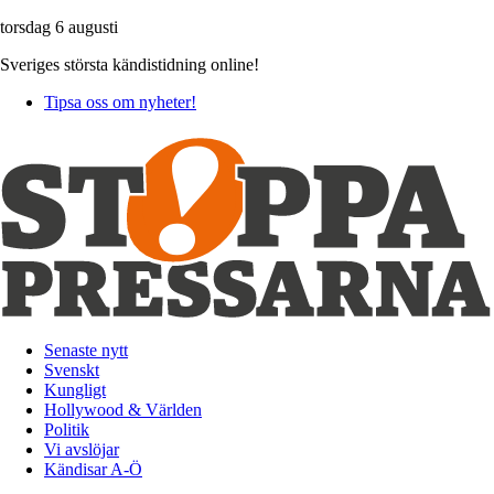
torsdag 6 augusti
Sveriges största kändistidning online!
Tipsa oss om nyheter!
Senaste nytt
Svenskt
Kungligt
Hollywood & Världen
Politik
Vi avslöjar
Kändisar A-Ö