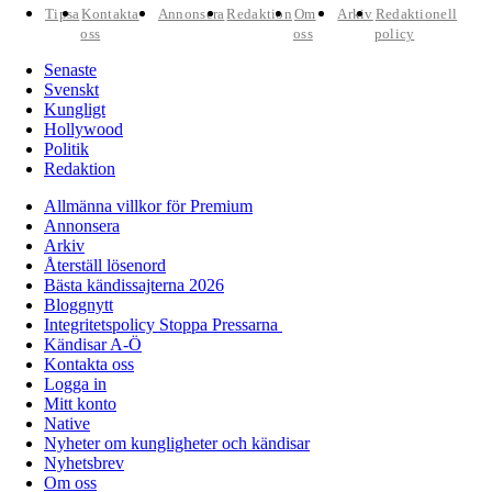
Tipsa
Kontakta
Annonsera
Redaktion
Om
Arkiv
Redaktionell
oss
oss
policy
Senaste
Svenskt
Kungligt
Hollywood
Politik
Redaktion
Allmänna villkor för Premium
Annonsera
Arkiv
Återställ lösenord
Bästa kändissajterna 2026
Bloggnytt
Integritetspolicy Stoppa Pressarna
Kändisar A-Ö
Kontakta oss
Logga in
Mitt konto
Native
Nyheter om kungligheter och kändisar
Nyhetsbrev
Om oss