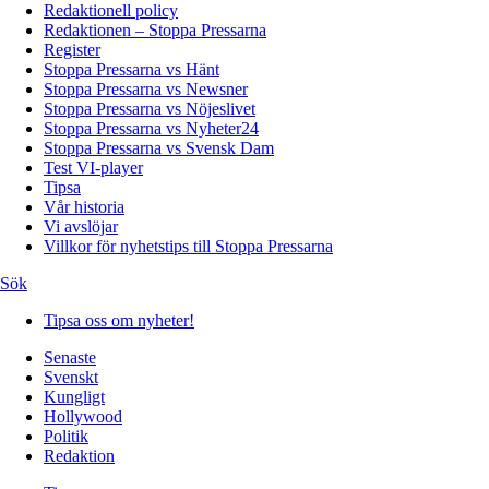
Redaktionell policy
Redaktionen – Stoppa Pressarna
Register
Stoppa Pressarna vs Hänt
Stoppa Pressarna vs Newsner
Stoppa Pressarna vs Nöjeslivet
Stoppa Pressarna vs Nyheter24
Stoppa Pressarna vs Svensk Dam
Test VI-player
Tipsa
Vår historia
Vi avslöjar
Villkor för nyhetstips till Stoppa Pressarna
Sök
Tipsa oss om nyheter!
Senaste
Svenskt
Kungligt
Hollywood
Politik
Redaktion