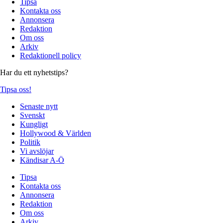
Tipsa
Kontakta oss
Annonsera
Redaktion
Om oss
Arkiv
Redaktionell policy
Har du ett nyhetstips?
Tipsa oss!
Senaste nytt
Svenskt
Kungligt
Hollywood & Världen
Politik
Vi avslöjar
Kändisar A-Ö
Tipsa
Kontakta oss
Annonsera
Redaktion
Om oss
Arkiv