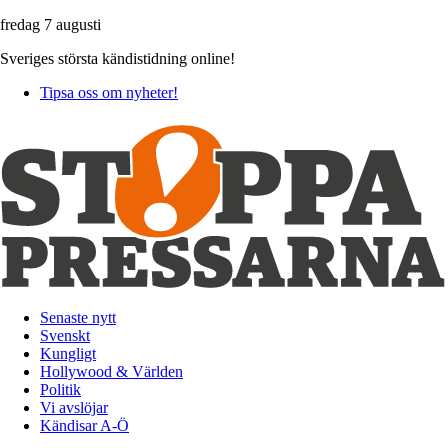
fredag 7 augusti
Sveriges största kändistidning online!
Tipsa oss om nyheter!
Senaste nytt
Svenskt
Kungligt
Hollywood & Världen
Politik
Vi avslöjar
Kändisar A-Ö