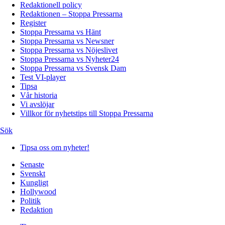
Redaktionell policy
Redaktionen – Stoppa Pressarna
Register
Stoppa Pressarna vs Hänt
Stoppa Pressarna vs Newsner
Stoppa Pressarna vs Nöjeslivet
Stoppa Pressarna vs Nyheter24
Stoppa Pressarna vs Svensk Dam
Test VI-player
Tipsa
Vår historia
Vi avslöjar
Villkor för nyhetstips till Stoppa Pressarna
Sök
Tipsa oss om nyheter!
Senaste
Svenskt
Kungligt
Hollywood
Politik
Redaktion