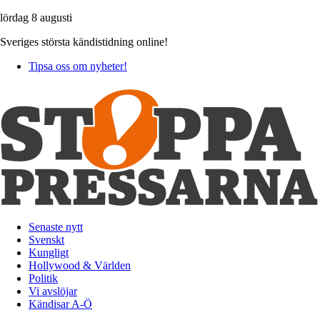
lördag 8 augusti
Sveriges största kändistidning online!
Tipsa oss om nyheter!
Senaste nytt
Svenskt
Kungligt
Hollywood & Världen
Politik
Vi avslöjar
Kändisar A-Ö