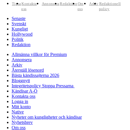
Tipsa
Kontakta
Annonsera
Redaktion
Om
Arkiv
Redaktionell
oss
oss
policy
Senaste
Svenskt
Kungligt
Hollywood
Politik
Redaktion
Allmänna villkor för Premium
Annonsera
Arkiv
Återställ lösenord
Bästa kändissajterna 2026
Bloggnytt
Integritetspolicy Stoppa Pressarna
Kändisar A-Ö
Kontakta oss
Logga in
Mitt konto
Native
Nyheter om kungligheter och kändisar
Nyhetsbrev
Om oss