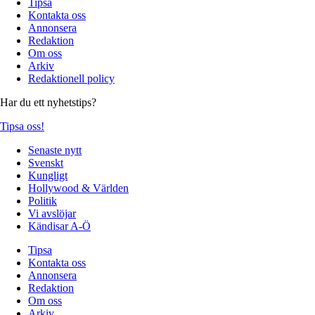
Tipsa
Kontakta oss
Annonsera
Redaktion
Om oss
Arkiv
Redaktionell policy
Har du ett nyhetstips?
Tipsa oss!
Senaste nytt
Svenskt
Kungligt
Hollywood & Världen
Politik
Vi avslöjar
Kändisar A-Ö
Tipsa
Kontakta oss
Annonsera
Redaktion
Om oss
Arkiv