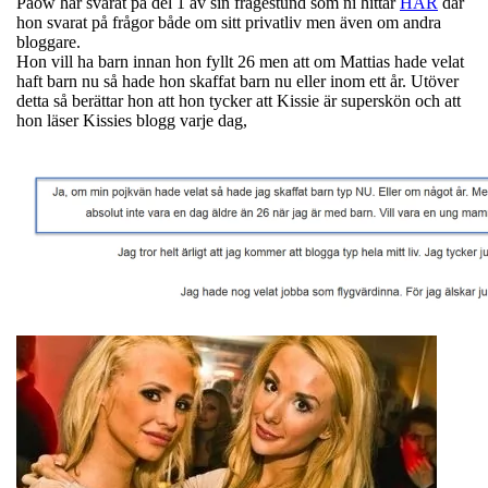
Paow har svarat på del 1 av sin frågestund som ni hittar
HÄR
där
hon svarat på frågor både om sitt privatliv men även om andra
bloggare.
Hon vill ha barn innan hon fyllt 26 men att om Mattias hade velat
haft barn nu så hade hon skaffat barn nu eller inom ett år. Utöver
detta så berättar hon att hon tycker att Kissie är superskön och att
hon läser Kissies blogg varje dag,